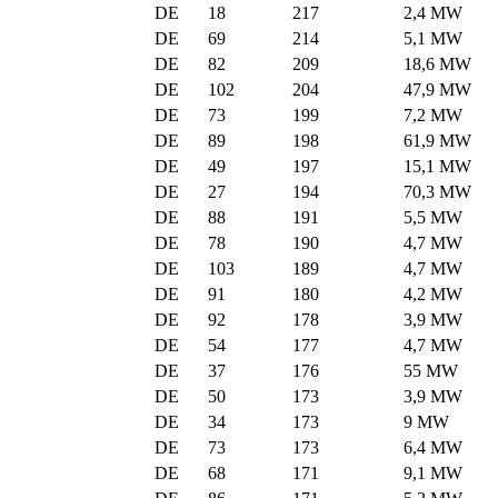
DE
18
217
2,4 MW
DE
69
214
5,1 MW
DE
82
209
18,6 MW
DE
102
204
47,9 MW
DE
73
199
7,2 MW
DE
89
198
61,9 MW
DE
49
197
15,1 MW
DE
27
194
70,3 MW
DE
88
191
5,5 MW
DE
78
190
4,7 MW
DE
103
189
4,7 MW
DE
91
180
4,2 MW
DE
92
178
3,9 MW
DE
54
177
4,7 MW
DE
37
176
55 MW
DE
50
173
3,9 MW
DE
34
173
9 MW
DE
73
173
6,4 MW
DE
68
171
9,1 MW