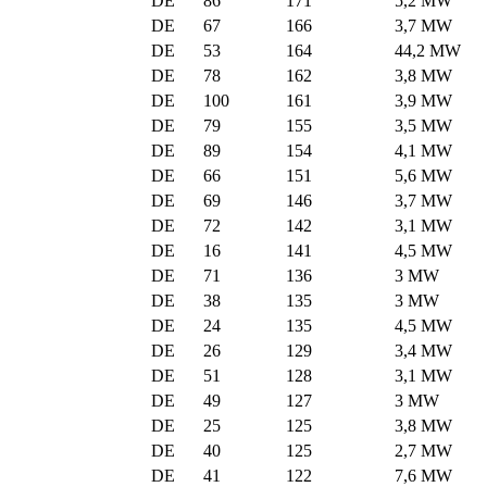
DE
86
171
5,2 MW
DE
67
166
3,7 MW
DE
53
164
44,2 MW
DE
78
162
3,8 MW
DE
100
161
3,9 MW
DE
79
155
3,5 MW
DE
89
154
4,1 MW
DE
66
151
5,6 MW
DE
69
146
3,7 MW
DE
72
142
3,1 MW
DE
16
141
4,5 MW
DE
71
136
3 MW
DE
38
135
3 MW
DE
24
135
4,5 MW
DE
26
129
3,4 MW
DE
51
128
3,1 MW
DE
49
127
3 MW
DE
25
125
3,8 MW
DE
40
125
2,7 MW
DE
41
122
7,6 MW