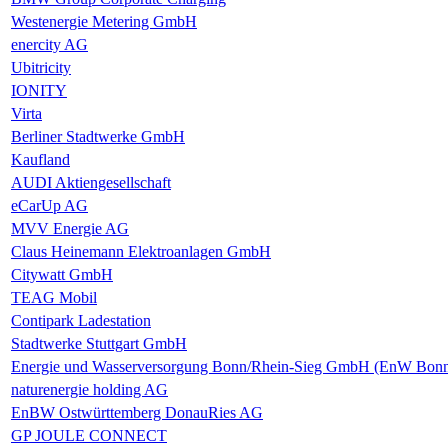
Westenergie Metering GmbH
enercity AG
Ubitricity
IONITY
Virta
Berliner Stadtwerke GmbH
Kaufland
AUDI Aktiengesellschaft
eCarUp AG
MVV Energie AG
Claus Heinemann Elektroanlagen GmbH
Citywatt GmbH
TEAG Mobil
Contipark Ladestation
Stadtwerke Stuttgart GmbH
Energie und Wasserversorgung Bonn/Rhein-Sieg GmbH (EnW Bonn
naturenergie holding AG
EnBW Ostwürttemberg DonauRies AG
GP JOULE CONNECT