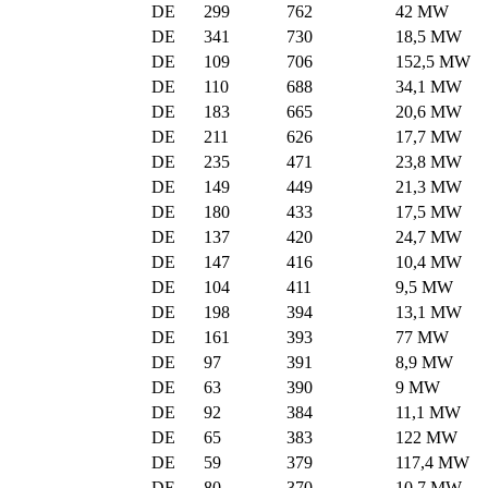
DE
299
762
42 MW
DE
341
730
18,5 MW
DE
109
706
152,5 MW
DE
110
688
34,1 MW
DE
183
665
20,6 MW
DE
211
626
17,7 MW
DE
235
471
23,8 MW
DE
149
449
21,3 MW
DE
180
433
17,5 MW
DE
137
420
24,7 MW
DE
147
416
10,4 MW
DE
104
411
9,5 MW
DE
198
394
13,1 MW
DE
161
393
77 MW
DE
97
391
8,9 MW
DE
63
390
9 MW
DE
92
384
11,1 MW
DE
65
383
122 MW
DE
59
379
117,4 MW
DE
80
370
10,7 MW