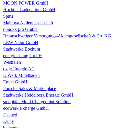
MOON POWER GmbH
Hochtief Ladepartner GmbH
Spirii
Mainova Aktiengesellschaft
nonoxx pro GmbH
Braunschweiger Versorgungs-Aktiengesellschaft & Co. KG
LEW Natur GmbH
Stadtwerke Bochum
energielösung GmbH
Westfalen
ovag Energie AG
E-Werk Mittelbaden
Envia GmbH
Porsche Sales & Marketplace
Stadtwerke Heidelberg Energie GmbH
smopi® - Multi Chargepoint Solution
ecowerk e-charge GmbH
Fastned
Eviny
badenova