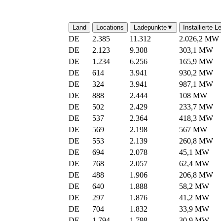
Land
Locations
Ladepunkte
▼
Installierte L
DE
2.385
11.312
2.026,2 MW
DE
2.123
9.308
303,1 MW
DE
1.234
6.256
165,9 MW
DE
614
3.941
930,2 MW
DE
324
3.941
987,1 MW
DE
888
2.444
108 MW
DE
502
2.429
233,7 MW
DE
537
2.364
418,3 MW
DE
569
2.198
567 MW
DE
553
2.139
260,8 MW
DE
694
2.078
45,1 MW
DE
768
2.057
62,4 MW
DE
488
1.906
206,8 MW
DE
640
1.888
58,2 MW
DE
297
1.876
41,2 MW
DE
704
1.832
33,9 MW
DE
1.794
1.798
30,9 MW