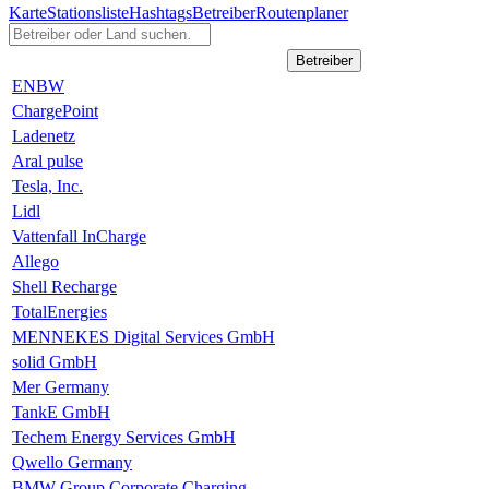
Karte
Stationsliste
Hashtags
Betreiber
Routenplaner
Betreiber
ENBW
ChargePoint
Ladenetz
Aral pulse
Tesla, Inc.
Lidl
Vattenfall InCharge
Allego
Shell Recharge
TotalEnergies
MENNEKES Digital Services GmbH
solid GmbH
Mer Germany
TankE GmbH
Techem Energy Services GmbH
Qwello Germany
BMW Group Corporate Charging