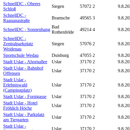
SchnellDC - Oberes
Siegen
57072
2
9.8.20
Schloß
SchnellDC -
Bramsche
49565
3
9.8.20
Raananastraße
Bad
SchnellDC - Sonnenhang
49214
4
9.8.20
Rothenfelde
SchnellDC -
Zentralparkplatz
Siegen
57076
2
9.8.20
Weidenau
Sportschule Wedau
Duisburg
47055
2
9.8.20
Stadt Uslar - Ahornallee
Uslar
37170
2
9.8.20
Stadt Uslar - Bahnhof
Uslar
37170
2
9.8.20
Offensen
Stadt Uslar -
Erlebniswald
Uslar
37170
2
9.8.20
(Campingplatz)
Stadt Uslar - Forstgasse
Uslar
37170
2
9.8.20
Stadt Uslar - Hotel
Uslar
37170
2
9.8.20
Fröhlich Höche
Stadt Uslar - Parkplatz
Uslar
37170
2
9.8.20
am Tiergarten
Stadt Uslar -
Uslar
37170
2
9.8.20