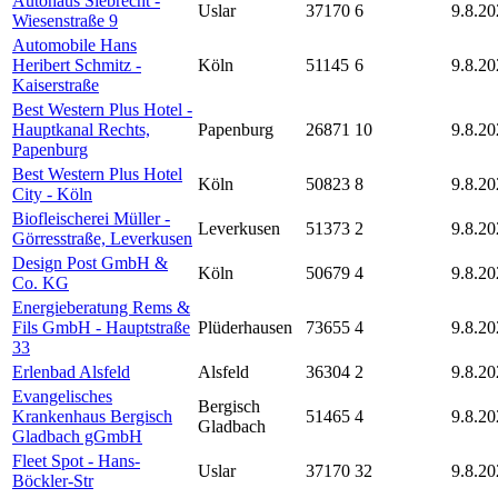
Autohaus Siebrecht -
Uslar
37170
6
9.8.20
Wiesenstraße 9
Automobile Hans
Heribert Schmitz -
Köln
51145
6
9.8.20
Kaiserstraße
Best Western Plus Hotel -
Hauptkanal Rechts,
Papenburg
26871
10
9.8.20
Papenburg
Best Western Plus Hotel
Köln
50823
8
9.8.20
City - Köln
Biofleischerei Müller -
Leverkusen
51373
2
9.8.20
Görresstraße, Leverkusen
Design Post GmbH &
Köln
50679
4
9.8.20
Co. KG
Energieberatung Rems &
Fils GmbH - Hauptstraße
Plüderhausen
73655
4
9.8.20
33
Erlenbad Alsfeld
Alsfeld
36304
2
9.8.20
Evangelisches
Bergisch
Krankenhaus Bergisch
51465
4
9.8.20
Gladbach
Gladbach gGmbH
Fleet Spot - Hans-
Uslar
37170
32
9.8.20
Böckler-Str