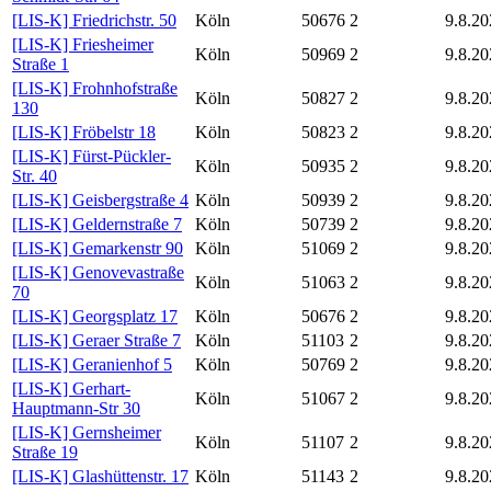
[LIS-K] Friedrichstr. 50
Köln
50676
2
9.8.20
[LIS-K] Friesheimer
Köln
50969
2
9.8.20
Straße 1
[LIS-K] Frohnhofstraße
Köln
50827
2
9.8.20
130
[LIS-K] Fröbelstr 18
Köln
50823
2
9.8.20
[LIS-K] Fürst-Pückler-
Köln
50935
2
9.8.20
Str. 40
[LIS-K] Geisbergstraße 4
Köln
50939
2
9.8.20
[LIS-K] Geldernstraße 7
Köln
50739
2
9.8.20
[LIS-K] Gemarkenstr 90
Köln
51069
2
9.8.20
[LIS-K] Genovevastraße
Köln
51063
2
9.8.20
70
[LIS-K] Georgsplatz 17
Köln
50676
2
9.8.20
[LIS-K] Geraer Straße 7
Köln
51103
2
9.8.20
[LIS-K] Geranienhof 5
Köln
50769
2
9.8.20
[LIS-K] Gerhart-
Köln
51067
2
9.8.20
Hauptmann-Str 30
[LIS-K] Gernsheimer
Köln
51107
2
9.8.20
Straße 19
[LIS-K] Glashüttenstr. 17
Köln
51143
2
9.8.20