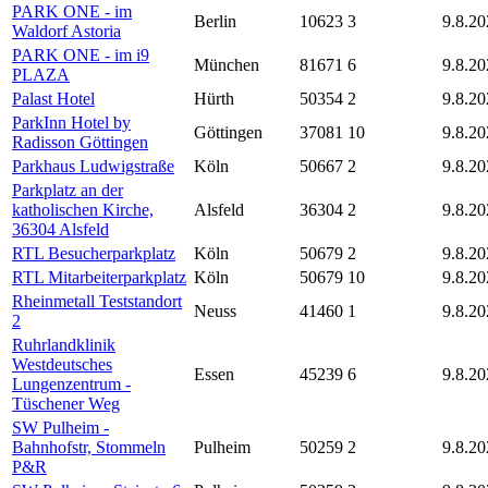
PARK ONE - im
Berlin
10623
3
9.8.20
Waldorf Astoria
PARK ONE - im i9
München
81671
6
9.8.20
PLAZA
Palast Hotel
Hürth
50354
2
9.8.20
ParkInn Hotel by
Göttingen
37081
10
9.8.20
Radisson Göttingen
Parkhaus Ludwigstraße
Köln
50667
2
9.8.20
Parkplatz an der
katholischen Kirche,
Alsfeld
36304
2
9.8.20
36304 Alsfeld
RTL Besucherparkplatz
Köln
50679
2
9.8.20
RTL Mitarbeiterparkplatz
Köln
50679
10
9.8.20
Rheinmetall Teststandort
Neuss
41460
1
9.8.20
2
Ruhrlandklinik
Westdeutsches
Essen
45239
6
9.8.20
Lungenzentrum -
Tüschener Weg
SW Pulheim -
Bahnhofstr, Stommeln
Pulheim
50259
2
9.8.20
P&R