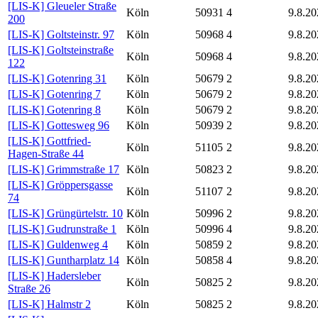
[LIS-K] Gleueler Straße
Köln
50931
4
9.8.20
200
[LIS-K] Goltsteinstr. 97
Köln
50968
4
9.8.20
[LIS-K] Goltsteinstraße
Köln
50968
4
9.8.20
122
[LIS-K] Gotenring 31
Köln
50679
2
9.8.20
[LIS-K] Gotenring 7
Köln
50679
2
9.8.20
[LIS-K] Gotenring 8
Köln
50679
2
9.8.20
[LIS-K] Gottesweg 96
Köln
50939
2
9.8.20
[LIS-K] Gottfried-
Köln
51105
2
9.8.20
Hagen-Straße 44
[LIS-K] Grimmstraße 17
Köln
50823
2
9.8.20
[LIS-K] Gröppersgasse
Köln
51107
2
9.8.20
74
[LIS-K] Grüngürtelstr. 10
Köln
50996
2
9.8.20
[LIS-K] Gudrunstraße 1
Köln
50996
4
9.8.20
[LIS-K] Guldenweg 4
Köln
50859
2
9.8.20
[LIS-K] Guntharplatz 14
Köln
50858
4
9.8.20
[LIS-K] Hadersleber
Köln
50825
2
9.8.20
Straße 26
[LIS-K] Halmstr 2
Köln
50825
2
9.8.20