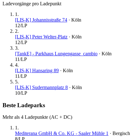
Ladevorgänge pro Ladepunkt
1
.
[LIS-K] Johannisstraße 74
·
Köln
12
/LP
2
.
[LIS-K] Peter Welter-Platz
·
Köln
12
/LP
3
.
[TankE] - Parkhaus Lungengasse_cambio
·
Köln
11
/LP
4
.
[LIS-K] Hansaring 89
·
Köln
11
/LP
5
.
[LIS-K] Sudermannplatz 8
·
Köln
10
/LP
Beste Ladeparks
Mehr als 4 Ladepunkte (AC + DC)
1
.
Mediterana GmbH & Co. KG - Saaler Mühle 1
·
Bergisch
8
/LP