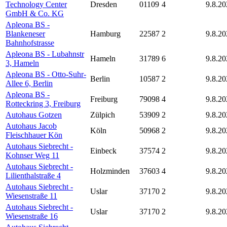
Technology Center
Dresden
01109
4
9.8.20
GmbH & Co. KG
Apleona BS -
Blankeneser
Hamburg
22587
2
9.8.20
Bahnhofstrasse
Apleona BS - Lubahnstr
Hameln
31789
6
9.8.20
3, Hameln
Apleona BS - Otto-Suhr-
Berlin
10587
2
9.8.20
Allee 6, Berlin
Apleona BS -
Freiburg
79098
4
9.8.20
Rotteckring 3, Freiburg
Autohaus Gotzen
Zülpich
53909
2
9.8.20
Autohaus Jacob
Köln
50968
2
9.8.20
Fleischhauer Kön
Autohaus Siebrecht -
Einbeck
37574
2
9.8.20
Kohnser Weg 11
Autohaus Siebrecht -
Holzminden
37603
4
9.8.20
Lilienthalstraße 4
Autohaus Siebrecht -
Uslar
37170
2
9.8.20
Wiesenstraße 11
Autohaus Siebrecht -
Uslar
37170
2
9.8.20
Wiesenstraße 16