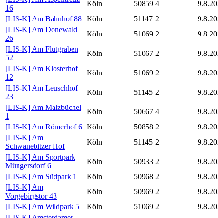
Köln
50859
4
9.8.20
16
[LIS-K] Am Bahnhof 88
Köln
51147
2
9.8.20
[LIS-K] Am Donewald
Köln
51069
2
9.8.20
26
[LIS-K] Am Flutgraben
Köln
51067
2
9.8.20
52
[LIS-K] Am Klosterhof
Köln
51069
2
9.8.20
12
[LIS-K] Am Leuschhof
Köln
51145
2
9.8.20
23
[LIS-K] Am Malzbüchel
Köln
50667
4
9.8.20
1
[LIS-K] Am Römerhof 6
Köln
50858
2
9.8.20
[LIS-K] Am
Köln
51145
2
9.8.20
Schwanebitzer Hof
[LIS-K] Am Sportpark
Köln
50933
2
9.8.20
Müngersdorf 6
[LIS-K] Am Südpark 1
Köln
50968
2
9.8.20
[LIS-K] Am
Köln
50969
2
9.8.20
Vorgebirgstor 43
[LIS-K] Am Wildpark 5
Köln
51069
2
9.8.20
[LIS-K] Amsterdamer