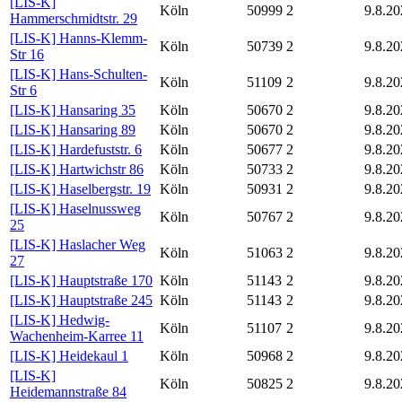
[LIS-K]
Köln
50999
2
9.8.20
Hammerschmidtstr. 29
[LIS-K] Hanns-Klemm-
Köln
50739
2
9.8.20
Str 16
[LIS-K] Hans-Schulten-
Köln
51109
2
9.8.20
Str 6
[LIS-K] Hansaring 35
Köln
50670
2
9.8.20
[LIS-K] Hansaring 89
Köln
50670
2
9.8.20
[LIS-K] Hardefuststr. 6
Köln
50677
2
9.8.20
[LIS-K] Hartwichstr 86
Köln
50733
2
9.8.20
[LIS-K] Haselbergstr. 19
Köln
50931
2
9.8.20
[LIS-K] Haselnussweg
Köln
50767
2
9.8.20
25
[LIS-K] Haslacher Weg
Köln
51063
2
9.8.20
27
[LIS-K] Hauptstraße 170
Köln
51143
2
9.8.20
[LIS-K] Hauptstraße 245
Köln
51143
2
9.8.20
[LIS-K] Hedwig-
Köln
51107
2
9.8.20
Wachenheim-Karree 11
[LIS-K] Heidekaul 1
Köln
50968
2
9.8.20
[LIS-K]
Köln
50825
2
9.8.20
Heidemannstraße 84