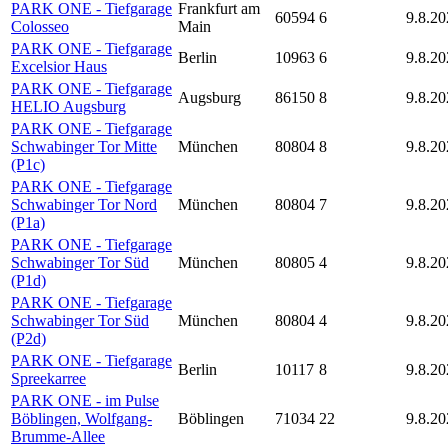
PARK ONE - Tiefgarage
Frankfurt am
60594
6
9.8.20
Colosseo
Main
PARK ONE - Tiefgarage
Berlin
10963
6
9.8.20
Excelsior Haus
PARK ONE - Tiefgarage
Augsburg
86150
8
9.8.20
HELIO Augsburg
PARK ONE - Tiefgarage
Schwabinger Tor Mitte
München
80804
8
9.8.20
(P1c)
PARK ONE - Tiefgarage
Schwabinger Tor Nord
München
80804
7
9.8.20
(P1a)
PARK ONE - Tiefgarage
Schwabinger Tor Süd
München
80805
4
9.8.20
(P1d)
PARK ONE - Tiefgarage
Schwabinger Tor Süd
München
80804
4
9.8.20
(P2d)
PARK ONE - Tiefgarage
Berlin
10117
8
9.8.20
Spreekarree
PARK ONE - im Pulse
Böblingen, Wolfgang-
Böblingen
71034
22
9.8.20
Brumme-Allee