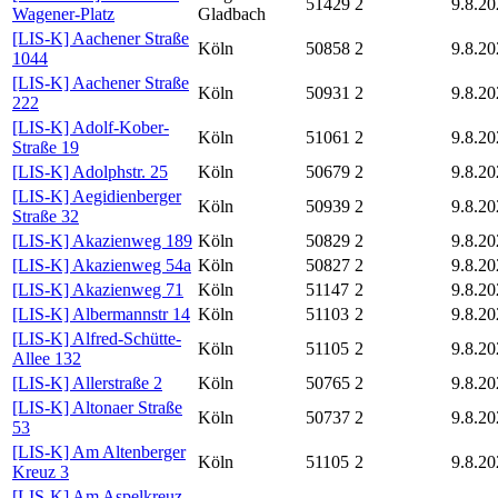
51429
2
9.8.20
Wagener-Platz
Gladbach
[LIS-K] Aachener Straße
Köln
50858
2
9.8.20
1044
[LIS-K] Aachener Straße
Köln
50931
2
9.8.20
222
[LIS-K] Adolf-Kober-
Köln
51061
2
9.8.20
Straße 19
[LIS-K] Adolphstr. 25
Köln
50679
2
9.8.20
[LIS-K] Aegidienberger
Köln
50939
2
9.8.20
Straße 32
[LIS-K] Akazienweg 189
Köln
50829
2
9.8.20
[LIS-K] Akazienweg 54a
Köln
50827
2
9.8.20
[LIS-K] Akazienweg 71
Köln
51147
2
9.8.20
[LIS-K] Albermannstr 14
Köln
51103
2
9.8.20
[LIS-K] Alfred-Schütte-
Köln
51105
2
9.8.20
Allee 132
[LIS-K] Allerstraße 2
Köln
50765
2
9.8.20
[LIS-K] Altonaer Straße
Köln
50737
2
9.8.20
53
[LIS-K] Am Altenberger
Köln
51105
2
9.8.20
Kreuz 3
[LIS-K] Am Aspelkreuz