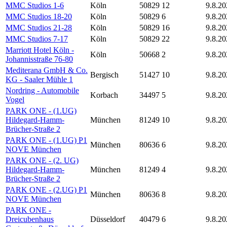
MMC Studios 1-6
Köln
50829
12
9.8.20
MMC Studios 18-20
Köln
50829
6
9.8.20
MMC Studios 21-28
Köln
50829
16
9.8.20
MMC Studios 7-17
Köln
50829
22
9.8.20
Marriott Hotel Köln -
Köln
50668
2
9.8.20
Johannisstraße 76-80
Mediterana GmbH & Co.
Bergisch
51427
10
9.8.20
KG - Saaler Mühle 1
Nordring - Automobile
Korbach
34497
5
9.8.20
Vogel
PARK ONE - (1.UG)
Hildegard-Hamm-
München
81249
10
9.8.20
Brücher-Straße 2
PARK ONE - (1.UG) P1
München
80636
6
9.8.20
NOVE München
PARK ONE - (2. UG)
Hildegard-Hamm-
München
81249
4
9.8.20
Brücher-Straße 2
PARK ONE - (2.UG) P1
München
80636
8
9.8.20
NOVE München
PARK ONE -
Dreicubenhaus
Düsseldorf
40479
6
9.8.20