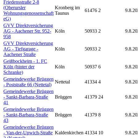
Friedensstraße 2-8
(Oberursler
Kronberg im
61476
2
9.8.20
Wohnungsgenossenschaft
Taunus
eG)
GVV Direktversicherung
AG - Aachener Str. 952-
Köln
50933
2
9.8.20
958
GVV Direktversicherung
AG - Tiefgarage -
Köln
50933
2
9.8.20
Aachener Straße
Geißbockheim - 1. FC
Köln (hinter der
Köln
50937
6
9.8.20
Schranke)
Gemeindewerke Brüggen
Nettetal
41334
4
9.8.20
- Poststraße 66 (Nettetal)
Gemeindewerke Brüggen
- Sankt-Barbara-Straße
Brüggen
41379
24
9.8.20
41
Gemeindewerke Brüggen
- Sankt-Barbara-Straße
Brüggen
41379
8
9.8.20
43
Gemeindewerke Brüggen
- Van-der-Upwich-Straße
Kaldenkirchen
41334
10
9.8.20