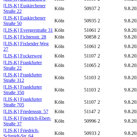
[LIS-K] Euskirchener
Köln
50937
2
9.8.20
Straße 22
[LIS-K] Euskirchener
Köln
50935
2
9.8.20
Straße 50
[LIS-K] Evergerstraße 31
Köln
51061
2
9.8.20
[LIS-K] Fichtenstr. 28
Köln
50858
2
9.8.20
[LIS-K] Fixheider Weg
Köln
51061
2
9.8.20
27
[LIS-K] Fockerweg
Köln
51107
2
9.8.20
[LIS-K] Frankfurter
Köln
51065
2
9.8.20
Straße 22
[LIS-K] Frankfurter
Köln
51103
2
9.8.20
Straße 312
[LIS-K] Frankfurter
Köln
51103
2
9.8.20
Straße 350
[LIS-K] Frankfurter
Köln
51107
2
9.8.20
Straße 705
[LIS-K] Friedensstr. 57
Köln
51147
2
9.8.20
[LIS-K] Friedrich-Ebert-
Köln
50996
2
9.8.20
Straße 37
[LIS-K] Friedrich-
Köln
50933
2
9.8.20
Schmidt-Str. 64