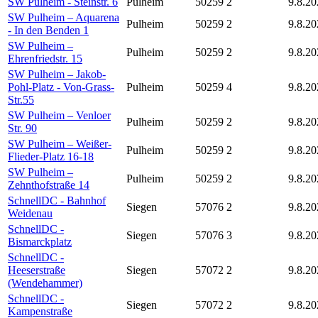
SW Pulheim - Steinstr. 6
Pulheim
50259
2
9.8.20
SW Pulheim – Aquarena
Pulheim
50259
2
9.8.20
- In den Benden 1
SW Pulheim –
Pulheim
50259
2
9.8.20
Ehrenfriedstr. 15
SW Pulheim – Jakob-
Pohl-Platz - Von-Grass-
Pulheim
50259
4
9.8.20
Str.55
SW Pulheim – Venloer
Pulheim
50259
2
9.8.20
Str. 90
SW Pulheim – Weißer-
Pulheim
50259
2
9.8.20
Flieder-Platz 16-18
SW Pulheim –
Pulheim
50259
2
9.8.20
Zehnthofstraße 14
SchnellDC - Bahnhof
Siegen
57076
2
9.8.20
Weidenau
SchnellDC -
Siegen
57076
3
9.8.20
Bismarckplatz
SchnellDC -
Heeserstraße
Siegen
57072
2
9.8.20
(Wendehammer)
SchnellDC -
Siegen
57072
2
9.8.20
Kampenstraße