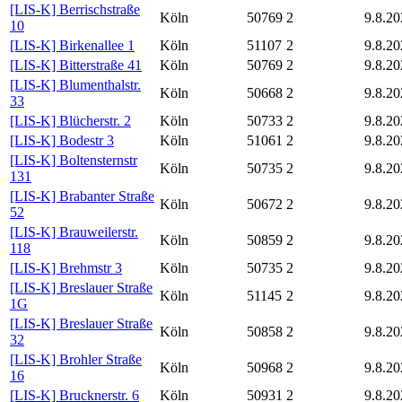
[LIS-K] Berrischstraße
Köln
50769
2
9.8.20
10
[LIS-K] Birkenallee 1
Köln
51107
2
9.8.20
[LIS-K] Bitterstraße 41
Köln
50769
2
9.8.20
[LIS-K] Blumenthalstr.
Köln
50668
2
9.8.20
33
[LIS-K] Blücherstr. 2
Köln
50733
2
9.8.20
[LIS-K] Bodestr 3
Köln
51061
2
9.8.20
[LIS-K] Boltensternstr
Köln
50735
2
9.8.20
131
[LIS-K] Brabanter Straße
Köln
50672
2
9.8.20
52
[LIS-K] Brauweilerstr.
Köln
50859
2
9.8.20
118
[LIS-K] Brehmstr 3
Köln
50735
2
9.8.20
[LIS-K] Breslauer Straße
Köln
51145
2
9.8.20
1G
[LIS-K] Breslauer Straße
Köln
50858
2
9.8.20
32
[LIS-K] Brohler Straße
Köln
50968
2
9.8.20
16
[LIS-K] Brucknerstr. 6
Köln
50931
2
9.8.20