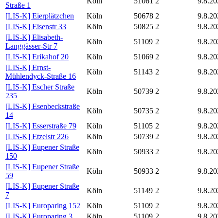
Köln
51061
2
9.8.20
Straße 1
[LIS-K] Eierplätzchen
Köln
50678
2
9.8.20
[LIS-K] Eisenstr 33
Köln
50825
2
9.8.20
[LIS-K] Elisabeth-
Köln
51109
2
9.8.20
Langgässer-Str 7
[LIS-K] Erikahof 20
Köln
51069
2
9.8.20
[LIS-K] Ernst-
Köln
51143
2
9.8.20
Mühlendyck-Straße 16
[LIS-K] Escher Straße
Köln
50739
2
9.8.20
235
[LIS-K] Esenbeckstraße
Köln
50735
2
9.8.20
14
[LIS-K] Esserstraße 79
Köln
51105
2
9.8.20
[LIS-K] Etzelstr 226
Köln
50739
2
9.8.20
[LIS-K] Eupener Straße
Köln
50933
2
9.8.20
150
[LIS-K] Eupener Straße
Köln
50933
2
9.8.20
59
[LIS-K] Eupener Straße
Köln
51149
2
9.8.20
7
[LIS-K] Europaring 152
Köln
51109
2
9.8.20
[LIS-K] Europaring 3
Köln
51109
2
9.8.20