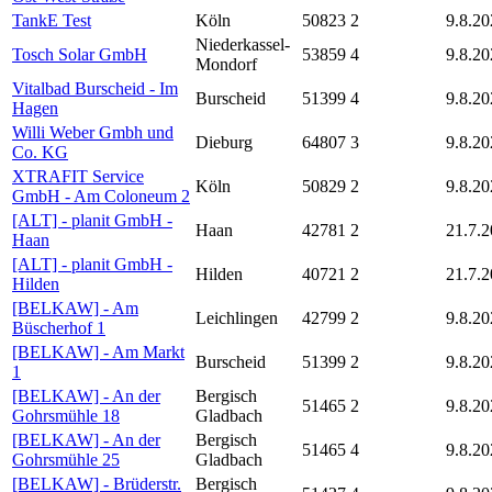
TankE Test
Köln
50823
2
9.8.20
Niederkassel-
Tosch Solar GmbH
53859
4
9.8.20
Mondorf
Vitalbad Burscheid - Im
Burscheid
51399
4
9.8.20
Hagen
Willi Weber Gmbh und
Dieburg
64807
3
9.8.20
Co. KG
XTRAFIT Service
Köln
50829
2
9.8.20
GmbH - Am Coloneum 2
[ALT] - planit GmbH -
Haan
42781
2
21.7.
Haan
[ALT] - planit GmbH -
Hilden
40721
2
21.7.
Hilden
[BELKAW] - Am
Leichlingen
42799
2
9.8.20
Büscherhof 1
[BELKAW] - Am Markt
Burscheid
51399
2
9.8.20
1
[BELKAW] - An der
Bergisch
51465
2
9.8.20
Gohrsmühle 18
Gladbach
[BELKAW] - An der
Bergisch
51465
4
9.8.20
Gohrsmühle 25
Gladbach
[BELKAW] - Brüderstr.
Bergisch