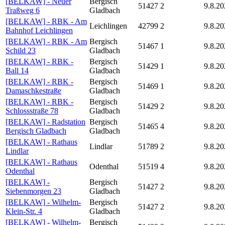
[BELKAW] - Neuer
Bergisch
51427
2
9.8.20
Traßweg 6
Gladbach
[BELKAW] - RBK - Am
Leichlingen
42799
2
9.8.20
Bahnhof Leichlingen
[BELKAW] - RBK - Am
Bergisch
51467
1
9.8.20
Schild 23
Gladbach
[BELKAW] - RBK -
Bergisch
51429
1
9.8.20
Ball 14
Gladbach
[BELKAW] - RBK -
Bergisch
51469
1
9.8.20
Damaschkestraße
Gladbach
[BELKAW] - RBK -
Bergisch
51429
2
9.8.20
Schlossstraße 78
Gladbach
[BELKAW] - Radstation
Bergisch
51465
4
9.8.20
Bergisch Gladbach
Gladbach
[BELKAW] - Rathaus
Lindlar
51789
2
9.8.20
Lindlar
[BELKAW] - Rathaus
Odenthal
51519
4
9.8.20
Odenthal
[BELKAW] -
Bergisch
51427
2
9.8.20
Siebenmorgen 23
Gladbach
[BELKAW] - Wilhelm-
Bergisch
51427
2
9.8.20
Klein-Str. 4
Gladbach
[BELKAW] - Wilhelm-
Bergisch