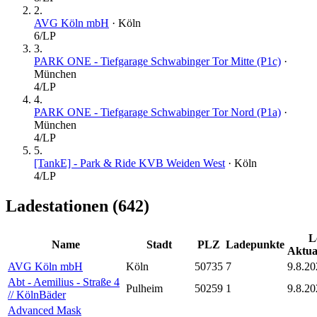
2
.
AVG Köln mbH
·
Köln
6
/LP
3
.
PARK ONE - Tiefgarage Schwabinger Tor Mitte (P1c)
·
München
4
/LP
4
.
PARK ONE - Tiefgarage Schwabinger Tor Nord (P1a)
·
München
4
/LP
5
.
[TankE] - Park & Ride KVB Weiden West
·
Köln
4
/LP
Ladestationen (
642
)
L
Name
Stadt
PLZ
Ladepunkte
Aktua
AVG Köln mbH
Köln
50735
7
9.8.20
Abt - Aemilius - Straße 4
Pulheim
50259
1
9.8.20
// KölnBäder
Advanced Mask