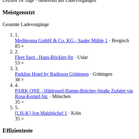
Letzten 14 Tage · basierend auf Ladevorgängen
Meistgenutzt
Gesamte Ladevorgänge
1
.
Mediterana GmbH & Co. KG - Saaler Mühle 1
·
Bergisch
85
×
2
.
Fleet Spot - Hans-Böckler-Str
·
Uslar
53
×
3
.
ParkInn Hotel by Radisson Göttingen
·
Göttingen
38
×
4
.
PARK ONE - Hildegard-Hamm-Brücher-Straße Zufahrt via
Rosa-Kempf-Str.
·
München
35
×
5
.
[LIS-K] Am Malzbüchel 1
·
Köln
35
×
Effizienteste