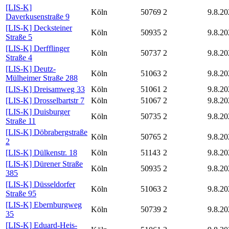
[LIS-K]
Köln
50769
2
9.8.20
Daverkusenstraße 9
[LIS-K] Decksteiner
Köln
50935
2
9.8.20
Straße 5
[LIS-K] Derfflinger
Köln
50737
2
9.8.20
Straße 4
[LIS-K] Deutz-
Köln
51063
2
9.8.20
Mülheimer Straße 288
[LIS-K] Dreisamweg 33
Köln
51061
2
9.8.20
[LIS-K] Drosselbartstr 7
Köln
51067
2
9.8.20
[LIS-K] Duisburger
Köln
50735
2
9.8.20
Straße 11
[LIS-K] Döbrabergstraße
Köln
50765
2
9.8.20
2
[LIS-K] Dülkenstr. 18
Köln
51143
2
9.8.20
[LIS-K] Dürener Straße
Köln
50935
2
9.8.20
385
[LIS-K] Düsseldorfer
Köln
51063
2
9.8.20
Straße 95
[LIS-K] Ebernburgweg
Köln
50739
2
9.8.20
35
[LIS-K] Eduard-Heis-