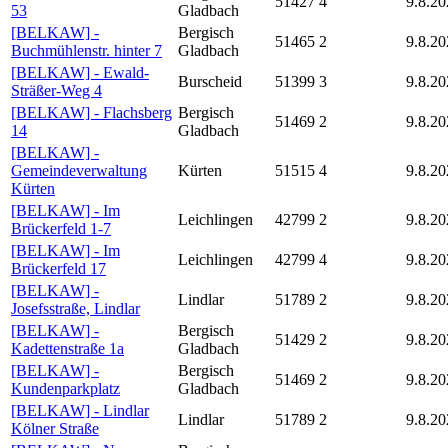
51427
4
9.8.20
53
Gladbach
[BELKAW] -
Bergisch
51465
2
9.8.20
Buchmühlenstr. hinter 7
Gladbach
[BELKAW] - Ewald-
Burscheid
51399
3
9.8.20
Sträßer-Weg 4
[BELKAW] - Flachsberg
Bergisch
51469
2
9.8.20
14
Gladbach
[BELKAW] -
Gemeindeverwaltung
Kürten
51515
4
9.8.20
Kürten
[BELKAW] - Im
Leichlingen
42799
2
9.8.20
Brückerfeld 1-7
[BELKAW] - Im
Leichlingen
42799
4
9.8.20
Brückerfeld 17
[BELKAW] -
Lindlar
51789
2
9.8.20
Josefsstraße, Lindlar
[BELKAW] -
Bergisch
51429
2
9.8.20
Kadettenstraße 1a
Gladbach
[BELKAW] -
Bergisch
51469
2
9.8.20
Kundenparkplatz
Gladbach
[BELKAW] - Lindlar
Lindlar
51789
2
9.8.20
Kölner Straße