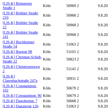
[LIS-K] Brüggener
Köln
50969
2
9.8.20
Straße 1
[LIS-K] Brühler Straße
Köln
50968
2
9.8.20
210
[LIS-K] Brühler Straße
Köln
50968
2
9.8.20
22
[LIS-K] Brühler Straße
Köln
50968
2
9.8.20
241
[LIS-K] Buchheimer
Köln
51063
2
9.8.20
Straße 54
[LIS-K] Burgstr 98
Köln
51103
2
9.8.20
[LIS-K] Christian-Schult-
Köln
50823
2
9.8.20
Straße 22
[LIS-K] Christrosenweg
Köln
51143
2
9.8.20
2
[LIS-K]
Köln
50931
2
9.8.20
Clarenbachstraße 247a
[LIS-K] Constantinstr.
Köln
50679
2
9.8.20
102
[LIS-K] Constantinstr. 90
Köln
50679
2
9.8.20
[LIS-K] Dagobertstr. 7
Köln
50668
2
9.8.20
[LIS-K] Danzierstr 126
Köln
51063
2
9.8.20