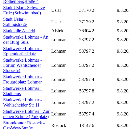
Rothenbergstraße 4
Stadt Uslar - Schwarze
Uslar
37170
2
9.8.20
Erde (Schwimmbad)
Stadt Uslar -
Uslar
37170
2
9.8.20
Sollingstraße
Stadthalle Alsfeld
Alsfeld
36304
2
9.8.20
Stadtwerke Lohmar - An
Lohmar
53797
2
9.8.20
der Burg Sülz
Stadtwerke Lohmar -
Lohmar
53797
2
9.8.20
Eppendorfer Platz
Stadtwerke Lohmar -
Forum Wahlscheider
Lohmar
53797
2
9.8.20
Straße 54
Stadtwerke Lohmar -
Lohmar
53797
4
9.8.20
Frouardplatz Lohmar
Stadtwerke Lohmar -
Lohmar
53797
8
9.8.20
Stadthaus
Stadtwerke Lohmar -
Lohmar
53797
2
9.8.20
Wahlscheider Str 11
Stadtwerke Lohmar - Zur
Lohmar
53797
4
9.8.20
neuen Schule (Parkplatz)
Stromkontor Rostock -
Rostock
18147
6
9.8.20
Ost-West-Straße