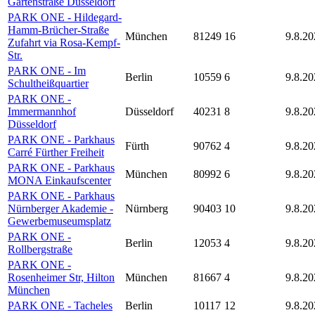
Gartenstraße Düsseldorf
PARK ONE - Hildegard-
Hamm-Brücher-Straße
München
81249
16
9.8.20
Zufahrt via Rosa-Kempf-
Str.
PARK ONE - Im
Berlin
10559
6
9.8.20
Schultheißquartier
PARK ONE -
Immermannhof
Düsseldorf
40231
8
9.8.20
Düsseldorf
PARK ONE - Parkhaus
Fürth
90762
4
9.8.20
Carré Fürther Freiheit
PARK ONE - Parkhaus
München
80992
6
9.8.20
MONA Einkaufscenter
PARK ONE - Parkhaus
Nürnberger Akademie -
Nürnberg
90403
10
9.8.20
Gewerbemuseumsplatz
PARK ONE -
Berlin
12053
4
9.8.20
Rollbergstraße
PARK ONE -
Rosenheimer Str, Hilton
München
81667
4
9.8.20
München
PARK ONE - Tacheles
Berlin
10117
12
9.8.20