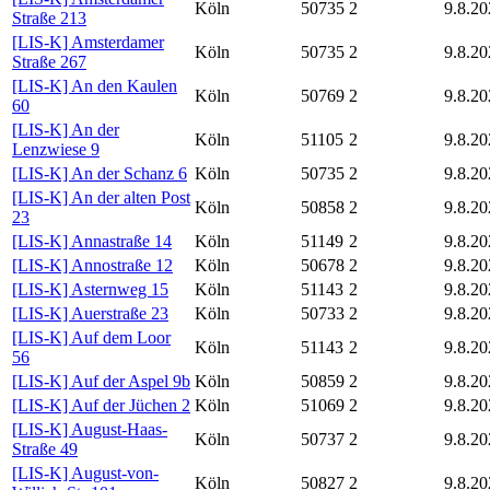
Köln
50735
2
9.8.20
Straße 213
[LIS-K] Amsterdamer
Köln
50735
2
9.8.20
Straße 267
[LIS-K] An den Kaulen
Köln
50769
2
9.8.20
60
[LIS-K] An der
Köln
51105
2
9.8.20
Lenzwiese 9
[LIS-K] An der Schanz 6
Köln
50735
2
9.8.20
[LIS-K] An der alten Post
Köln
50858
2
9.8.20
23
[LIS-K] Annastraße 14
Köln
51149
2
9.8.20
[LIS-K] Annostraße 12
Köln
50678
2
9.8.20
[LIS-K] Asternweg 15
Köln
51143
2
9.8.20
[LIS-K] Auerstraße 23
Köln
50733
2
9.8.20
[LIS-K] Auf dem Loor
Köln
51143
2
9.8.20
56
[LIS-K] Auf der Aspel 9b
Köln
50859
2
9.8.20
[LIS-K] Auf der Jüchen 2
Köln
51069
2
9.8.20
[LIS-K] August-Haas-
Köln
50737
2
9.8.20
Straße 49
[LIS-K] August-von-
Köln
50827
2
9.8.20