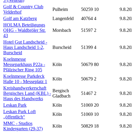
3 (Nettetal)
Golf & Country Club
Pulheim
50259
10
9.8.20
Velderhof
Golf am Katzberg
Langenfeld
40764
4
9.8.20
HOLMA Beteiligungs
OHG - Waldbröler Str.
Morsbach
51597
2
9.8.20
43
Hotel Gut Landscheid -
Haus Landscheid 1-2,
Burscheid
51399
4
9.8.20
Burscheid
Koelnmesse
Messeparkhaus P22a -
Köln
50679
80
9.8.20
Pfälzischer Ring 105
Koelnmesse Parkdeck
Köln
50679
2
9.8.20
Halle 10 - Messeplatz 1
Kreishandwerkerschaft
Bergisch
Bergisches Land (KBL) -
51467
2
9.8.20
Gladbach
Haus des Handwerks
Leskan Park
Köln
51069
20
9.8.20
Leskan Park Loft
Köln
51069
10
9.8.20
„öffentlich“
MMC - Studios
Köln
50829
18
9.8.20
Kindergarten (29-37)