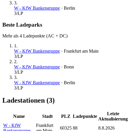
3
.
W - KfW Bankengruppe
·
Berlin
3
/LP
Beste Ladeparks
Mehr als 4 Ladepunkte (AC + DC)
1
.
W - KfW Bankengruppe
·
Frankfurt am Main
3
/LP
2
.
W - KfW Bankengruppe
·
Bonn
3
/LP
3
.
W - KfW Bankengruppe
·
Berlin
3
/LP
Ladestationen (
3
)
Letzte
Name
Stadt
PLZ
Ladepunkte
Aktualisierung
W - KfW
Frankfurt
60325
88
8.8.2026
Bankengruppe
am Main