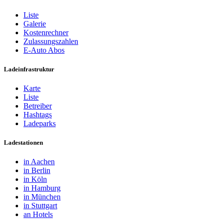
Liste
Galerie
Kostenrechner
Zulassungszahlen
E-Auto Abos
Ladeinfrastruktur
Karte
Liste
Betreiber
Hashtags
Ladeparks
Ladestationen
in Aachen
in Berlin
in Köln
in Hamburg
in München
in Stuttgart
an Hotels