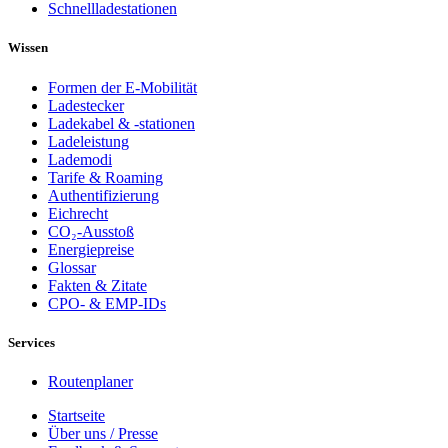
Schnellladestationen
Wissen
Formen der E-Mobilität
Ladestecker
Ladekabel & -stationen
Ladeleistung
Lademodi
Tarife & Roaming
Authentifizierung
Eichrecht
CO₂-Ausstoß
Energiepreise
Glossar
Fakten & Zitate
CPO- & EMP-IDs
Services
Routenplaner
Startseite
Über uns / Presse