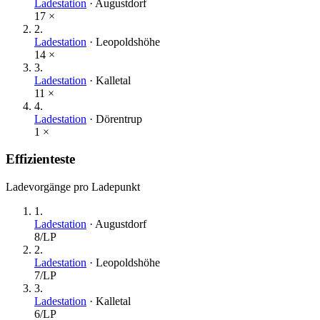
Ladestation
·
Augustdorf
17
×
2
.
Ladestation
·
Leopoldshöhe
14
×
3
.
Ladestation
·
Kalletal
11
×
4
.
Ladestation
·
Dörentrup
1
×
Effizienteste
Ladevorgänge pro Ladepunkt
1
.
Ladestation
·
Augustdorf
8
/LP
2
.
Ladestation
·
Leopoldshöhe
7
/LP
3
.
Ladestation
·
Kalletal
6
/LP