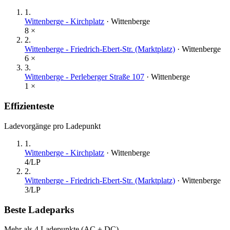
1
.
Wittenberge - Kirchplatz
·
Wittenberge
8
×
2
.
Wittenberge - Friedrich-Ebert-Str. (Marktplatz)
·
Wittenberge
6
×
3
.
Wittenberge - Perleberger Straße 107
·
Wittenberge
1
×
Effizienteste
Ladevorgänge pro Ladepunkt
1
.
Wittenberge - Kirchplatz
·
Wittenberge
4
/LP
2
.
Wittenberge - Friedrich-Ebert-Str. (Marktplatz)
·
Wittenberge
3
/LP
Beste Ladeparks
Mehr als 4 Ladepunkte (AC + DC)