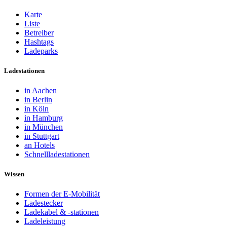
Karte
Liste
Betreiber
Hashtags
Ladeparks
Ladestationen
in Aachen
in Berlin
in Köln
in Hamburg
in München
in Stuttgart
an Hotels
Schnellladestationen
Wissen
Formen der E-Mobilität
Ladestecker
Ladekabel & -stationen
Ladeleistung