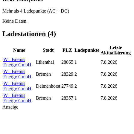
Mehr als 4 Ladepunkte (AC + DC)
Keine Daten.
Ladestationen (
4
)
Letzte
Name
Stadt
PLZ
Ladepunkte
Aktualisierung
W - Bremis
Lilienthal
28865
1
7.8.2026
Energy GmbH
W - Bremis
Bremen
28329
2
7.8.2026
Energy GmbH
W - Bremis
Delmenhorst
27749
2
7.8.2026
Energy GmbH
W - Bremis
Bremen
28357
1
7.8.2026
Energy GmbH
Anzeige