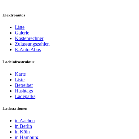
Elektroautos
Liste
Galerie
Kostenrechner
Zulassungszahlen
E-Auto Abos
Ladeinfrastruktur
Karte
Liste
Betreiber
Hashtags
Ladeparks
Ladestationen
in Aachen
in Berlin
in Köln
in Hamburg