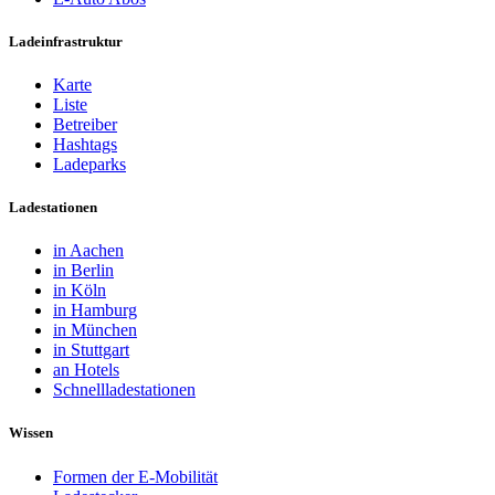
Ladeinfrastruktur
Karte
Liste
Betreiber
Hashtags
Ladeparks
Ladestationen
in Aachen
in Berlin
in Köln
in Hamburg
in München
in Stuttgart
an Hotels
Schnellladestationen
Wissen
Formen der E-Mobilität