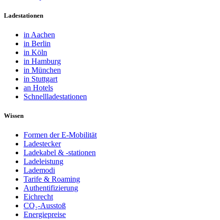
Ladestationen
in Aachen
in Berlin
in Köln
in Hamburg
in München
in Stuttgart
an Hotels
Schnellladestationen
Wissen
Formen der E-Mobilität
Ladestecker
Ladekabel & -stationen
Ladeleistung
Lademodi
Tarife & Roaming
Authentifizierung
Eichrecht
CO₂-Ausstoß
Energiepreise