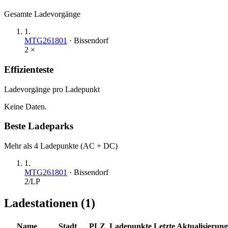
Gesamte Ladevorgänge
1
.
MTG261801
·
Bissendorf
2
×
Effizienteste
Ladevorgänge pro Ladepunkt
Keine Daten.
Beste Ladeparks
Mehr als 4 Ladepunkte (AC + DC)
1
.
MTG261801
·
Bissendorf
2
/LP
Ladestationen (
1
)
Name
Stadt
PLZ
Ladepunkte
Letzte Aktualisierung