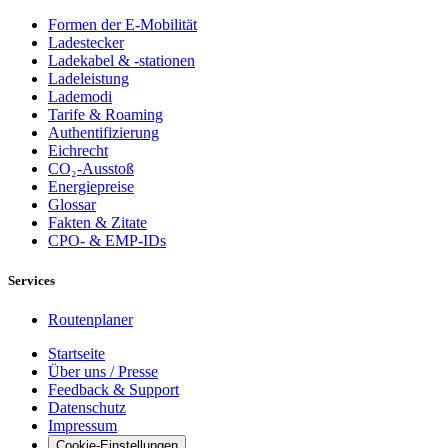
Formen der E-Mobilität
Ladestecker
Ladekabel & -stationen
Ladeleistung
Lademodi
Tarife & Roaming
Authentifizierung
Eichrecht
CO₂-Ausstoß
Energiepreise
Glossar
Fakten & Zitate
CPO- & EMP-IDs
Services
Routenplaner
Startseite
Über uns / Presse
Feedback & Support
Datenschutz
Impressum
Cookie-Einstellungen