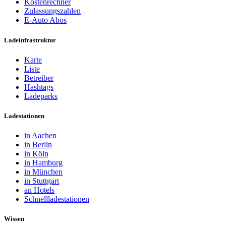
Kostenrechner
Zulassungszahlen
E-Auto Abos
Ladeinfrastruktur
Karte
Liste
Betreiber
Hashtags
Ladeparks
Ladestationen
in Aachen
in Berlin
in Köln
in Hamburg
in München
in Stuttgart
an Hotels
Schnellladestationen
Wissen