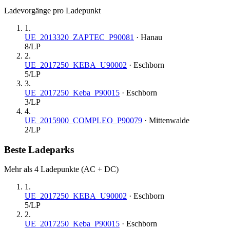
Ladevorgänge pro Ladepunkt
1
.
UE_2013320_ZAPTEC_P90081
·
Hanau
8
/LP
2
.
UE_2017250_KEBA_U90002
·
Eschborn
5
/LP
3
.
UE_2017250_Keba_P90015
·
Eschborn
3
/LP
4
.
UE_2015900_COMPLEO_P90079
·
Mittenwalde
2
/LP
Beste Ladeparks
Mehr als 4 Ladepunkte (AC + DC)
1
.
UE_2017250_KEBA_U90002
·
Eschborn
5
/LP
2
.
UE_2017250_Keba_P90015
·
Eschborn