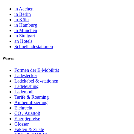
in Aachen
in Berlin
in Köln
in Hamburg
in München
in Stuttgart
an Hotels
Schnellladestationen
Wissen
Formen der E-Mobilität
Ladestecker
Ladekabel & -stationen
Ladeleistung
Lademodi
Tarife & Roaming
Authentifizierung
Eichrecht
CO₂-Ausstoß
Energiepreise
Glossar
Fakten & Zitate