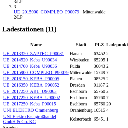
3
/LP
3
.
UE_2015900_COMPLEO_P90079
·
Mittenwalde
2
/LP
Ladestationen (
11
)
Name
Stadt
PLZ
Ladepunkt
UE_2013320_ZAPTEC_P90081
Hanau
63452
2
UE_2014520_Keba_U90034
Wiesbaden
65205
1
UE_2014700_Keba_U90036
Fulda
36043
2
UE_2015900_COMPLEO_P90079
Mittenwalde
15749
7
UE_2016150_KEBA_P90005
Plauen
08525
2
UE_2016350_KEBA_P90052
Dresden
01187
2
UE_2017250_ABL_U90063
Eschborn
65760
2
UE_2017250_KEBA_U90002
Eschborn
65760
7
UE_2017250_Keba_P90015
Eschborn
65760
20
UNI ELEKTRO Oranienburg
Oranienburg
16515
4
UNI Elektro Fachgroßhandel
Kelsterbach
65451
1
GmbH & Co. KG
Anzeige