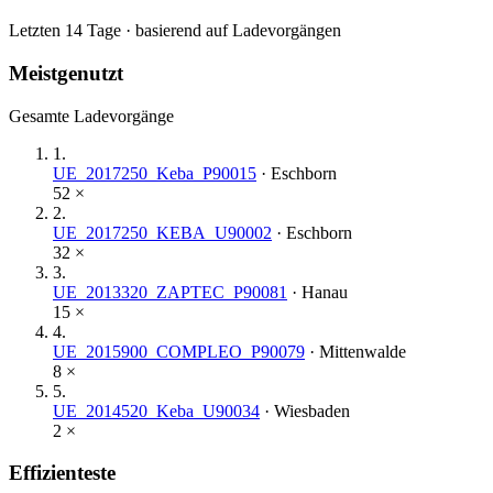
Letzten 14 Tage · basierend auf Ladevorgängen
Meistgenutzt
Gesamte Ladevorgänge
1
.
UE_2017250_Keba_P90015
·
Eschborn
52
×
2
.
UE_2017250_KEBA_U90002
·
Eschborn
32
×
3
.
UE_2013320_ZAPTEC_P90081
·
Hanau
15
×
4
.
UE_2015900_COMPLEO_P90079
·
Mittenwalde
8
×
5
.
UE_2014520_Keba_U90034
·
Wiesbaden
2
×
Effizienteste