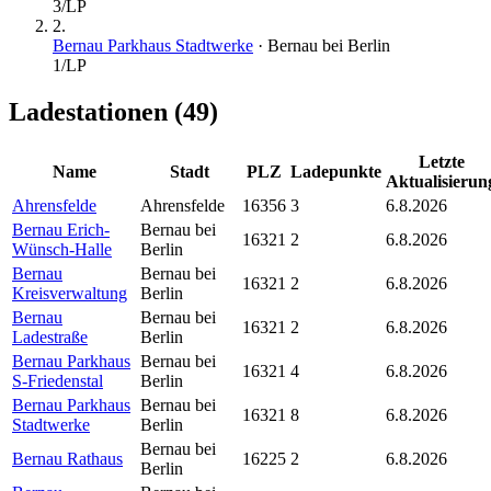
3
/LP
2
.
Bernau Parkhaus Stadtwerke
·
Bernau bei Berlin
1
/LP
Ladestationen (
49
)
Letzte
Name
Stadt
PLZ
Ladepunkte
Aktualisierun
Ahrensfelde
Ahrensfelde
16356
3
6.8.2026
Bernau Erich-
Bernau bei
16321
2
6.8.2026
Wünsch-Halle
Berlin
Bernau
Bernau bei
16321
2
6.8.2026
Kreisverwaltung
Berlin
Bernau
Bernau bei
16321
2
6.8.2026
Ladestraße
Berlin
Bernau Parkhaus
Bernau bei
16321
4
6.8.2026
S-Friedenstal
Berlin
Bernau Parkhaus
Bernau bei
16321
8
6.8.2026
Stadtwerke
Berlin
Bernau bei
Bernau Rathaus
16225
2
6.8.2026
Berlin