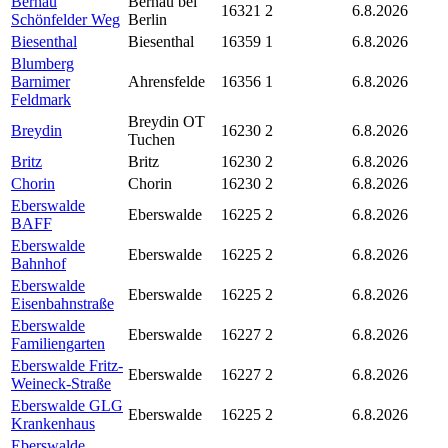
Bernau
Bernau bei
16321
2
6.8.2026
Schönfelder Weg
Berlin
Biesenthal
Biesenthal
16359
1
6.8.2026
Blumberg
Barnimer
Ahrensfelde
16356
1
6.8.2026
Feldmark
Breydin OT
Breydin
16230
2
6.8.2026
Tuchen
Britz
Britz
16230
2
6.8.2026
Chorin
Chorin
16230
2
6.8.2026
Eberswalde
Eberswalde
16225
2
6.8.2026
BAFF
Eberswalde
Eberswalde
16225
2
6.8.2026
Bahnhof
Eberswalde
Eberswalde
16225
2
6.8.2026
Eisenbahnstraße
Eberswalde
Eberswalde
16227
2
6.8.2026
Familiengarten
Eberswalde Fritz-
Eberswalde
16227
2
6.8.2026
Weineck-Straße
Eberswalde GLG
Eberswalde
16225
2
6.8.2026
Krankenhaus
Eberswalde