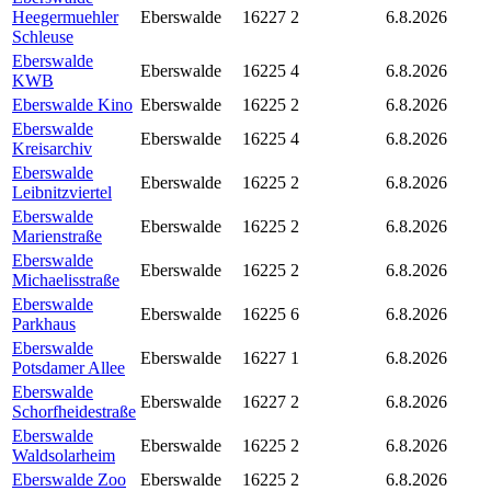
Heegermuehler
Eberswalde
16227
2
6.8.2026
Schleuse
Eberswalde
Eberswalde
16225
4
6.8.2026
KWB
Eberswalde Kino
Eberswalde
16225
2
6.8.2026
Eberswalde
Eberswalde
16225
4
6.8.2026
Kreisarchiv
Eberswalde
Eberswalde
16225
2
6.8.2026
Leibnitzviertel
Eberswalde
Eberswalde
16225
2
6.8.2026
Marienstraße
Eberswalde
Eberswalde
16225
2
6.8.2026
Michaelisstraße
Eberswalde
Eberswalde
16225
6
6.8.2026
Parkhaus
Eberswalde
Eberswalde
16227
1
6.8.2026
Potsdamer Allee
Eberswalde
Eberswalde
16227
2
6.8.2026
Schorfheidestraße
Eberswalde
Eberswalde
16225
2
6.8.2026
Waldsolarheim
Eberswalde Zoo
Eberswalde
16225
2
6.8.2026