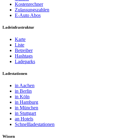
Kostenrechner
Zulassungszahlen
E-Auto Abos
Ladeinfrastruktur
Karte
Liste
Betreiber
Hashtags
Ladeparks
Ladestationen
in Aachen
in Berlin
in Köln
in Hamburg
in München
in Stuttgart
an Hotels
Schnellladestationen
Wissen