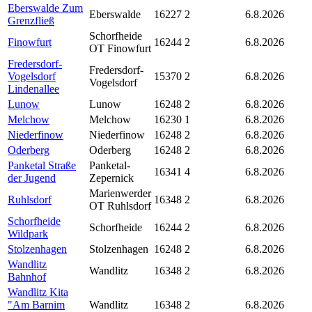
Eberswalde Zum
Eberswalde
16227
2
6.8.2026
Grenzfließ
Schorfheide
Finowfurt
16244
2
6.8.2026
OT Finowfurt
Fredersdorf-
Fredersdorf-
Vogelsdorf
15370
2
6.8.2026
Vogelsdorf
Lindenallee
Lunow
Lunow
16248
2
6.8.2026
Melchow
Melchow
16230
1
6.8.2026
Niederfinow
Niederfinow
16248
2
6.8.2026
Oderberg
Oderberg
16248
2
6.8.2026
Panketal Straße
Panketal-
16341
4
6.8.2026
der Jugend
Zepernick
Marienwerder
Ruhlsdorf
16348
2
6.8.2026
OT Ruhlsdorf
Schorfheide
Schorfheide
16244
2
6.8.2026
Wildpark
Stolzenhagen
Stolzenhagen
16248
2
6.8.2026
Wandlitz
Wandlitz
16348
2
6.8.2026
Bahnhof
Wandlitz Kita
"Am Barnim
Wandlitz
16348
2
6.8.2026