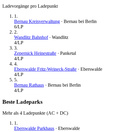
Ladevorgänge pro Ladepunkt
1
.
Bernau Kreisverwaltung
·
Bernau bei Berlin
6
/LP
2
.
Wandlitz Bahnhof
·
Wandlitz
4
/LP
3
.
Zepernick Heinestraße
·
Panketal
4
/LP
4
.
Eberswalde Fritz-Weineck-Straße
·
Eberswalde
4
/LP
5
.
Bernau Rathaus
·
Bernau bei Berlin
4
/LP
Beste Ladeparks
Mehr als 4 Ladepunkte (AC + DC)
1
.
Eberswalde Parkhaus
·
Eberswalde