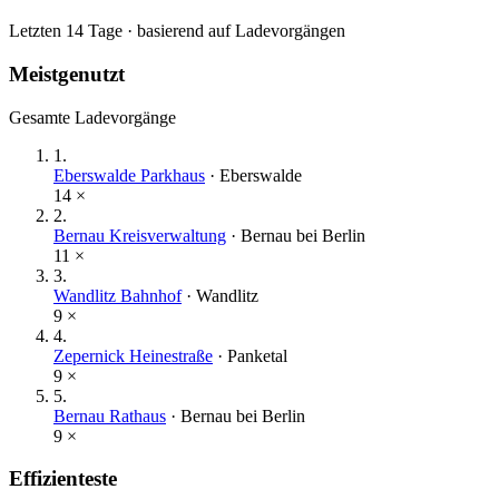
Letzten 14 Tage · basierend auf Ladevorgängen
Meistgenutzt
Gesamte Ladevorgänge
1
.
Eberswalde Parkhaus
·
Eberswalde
14
×
2
.
Bernau Kreisverwaltung
·
Bernau bei Berlin
11
×
3
.
Wandlitz Bahnhof
·
Wandlitz
9
×
4
.
Zepernick Heinestraße
·
Panketal
9
×
5
.
Bernau Rathaus
·
Bernau bei Berlin
9
×
Effizienteste