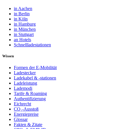
in Aachen
in Berlin
in Köln
in Hamburg
in München
in Stuttgart
an Hotels
Schnellladestationen
Wissen
Formen der E-Mobilität
Ladestecker
Ladekabel & -stationen
Ladeleistung
Lademodi
Tarife & Roaming
Authentifizierung
Eichrecht
CO₂-Ausstoß
Energiepreise
Glossar
Fakten & Zitate