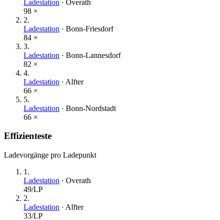
Ladestation
·
Overath
98
×
2
.
Ladestation
·
Bonn-Friesdorf
84
×
3
.
Ladestation
·
Bonn-Lannesdorf
82
×
4
.
Ladestation
·
Alfter
66
×
5
.
Ladestation
·
Bonn-Nordstadt
66
×
Effizienteste
Ladevorgänge pro Ladepunkt
1
.
Ladestation
·
Overath
49
/LP
2
.
Ladestation
·
Alfter
33
/LP