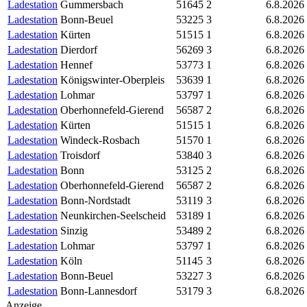
Ladestation
Gummersbach
51645
2
6.8.2026
Ladestation
Bonn-Beuel
53225
3
6.8.2026
Ladestation
Kürten
51515
1
6.8.2026
Ladestation
Dierdorf
56269
3
6.8.2026
Ladestation
Hennef
53773
1
6.8.2026
Ladestation
Königswinter-Oberpleis
53639
1
6.8.2026
Ladestation
Lohmar
53797
1
6.8.2026
Ladestation
Oberhonnefeld-Gierend
56587
2
6.8.2026
Ladestation
Kürten
51515
1
6.8.2026
Ladestation
Windeck-Rosbach
51570
1
6.8.2026
Ladestation
Troisdorf
53840
3
6.8.2026
Ladestation
Bonn
53125
2
6.8.2026
Ladestation
Oberhonnefeld-Gierend
56587
2
6.8.2026
Ladestation
Bonn-Nordstadt
53119
3
6.8.2026
Ladestation
Neunkirchen-Seelscheid
53189
1
6.8.2026
Ladestation
Sinzig
53489
2
6.8.2026
Ladestation
Lohmar
53797
1
6.8.2026
Ladestation
Köln
51145
3
6.8.2026
Ladestation
Bonn-Beuel
53227
3
6.8.2026
Ladestation
Bonn-Lannesdorf
53179
3
6.8.2026
Anzeige