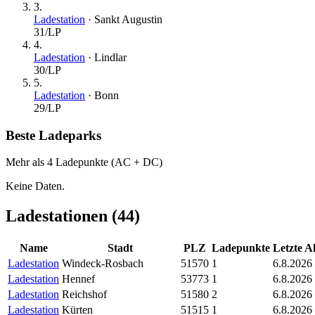
3
.
Ladestation
·
Sankt Augustin
31
/LP
4
.
Ladestation
·
Lindlar
30
/LP
5
.
Ladestation
·
Bonn
29
/LP
Beste Ladeparks
Mehr als 4 Ladepunkte (AC + DC)
Keine Daten.
Ladestationen (
44
)
Name
Stadt
PLZ
Ladepunkte
Letzte A
Ladestation
Windeck-Rosbach
51570
1
6.8.2026
Ladestation
Hennef
53773
1
6.8.2026
Ladestation
Reichshof
51580
2
6.8.2026
Ladestation
Kürten
51515
1
6.8.2026