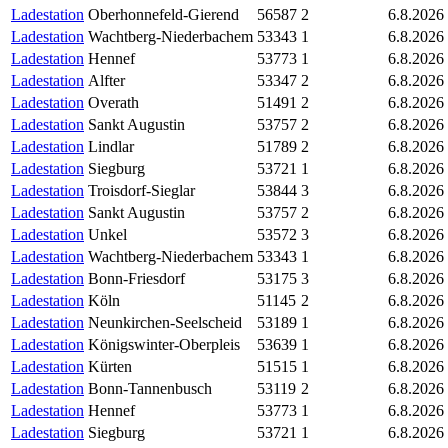
Ladestation
Oberhonnefeld-Gierend
56587
2
6.8.2026
Ladestation
Wachtberg-Niederbachem
53343
1
6.8.2026
Ladestation
Hennef
53773
1
6.8.2026
Ladestation
Alfter
53347
2
6.8.2026
Ladestation
Overath
51491
2
6.8.2026
Ladestation
Sankt Augustin
53757
2
6.8.2026
Ladestation
Lindlar
51789
2
6.8.2026
Ladestation
Siegburg
53721
1
6.8.2026
Ladestation
Troisdorf-Sieglar
53844
3
6.8.2026
Ladestation
Sankt Augustin
53757
2
6.8.2026
Ladestation
Unkel
53572
3
6.8.2026
Ladestation
Wachtberg-Niederbachem
53343
1
6.8.2026
Ladestation
Bonn-Friesdorf
53175
3
6.8.2026
Ladestation
Köln
51145
2
6.8.2026
Ladestation
Neunkirchen-Seelscheid
53189
1
6.8.2026
Ladestation
Königswinter-Oberpleis
53639
1
6.8.2026
Ladestation
Kürten
51515
1
6.8.2026
Ladestation
Bonn-Tannenbusch
53119
2
6.8.2026
Ladestation
Hennef
53773
1
6.8.2026
Ladestation
Siegburg
53721
1
6.8.2026