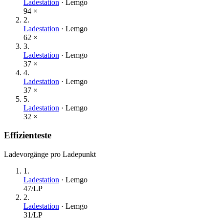
Ladestation
·
Lemgo
94
×
2
.
Ladestation
·
Lemgo
62
×
3
.
Ladestation
·
Lemgo
37
×
4
.
Ladestation
·
Lemgo
37
×
5
.
Ladestation
·
Lemgo
32
×
Effizienteste
Ladevorgänge pro Ladepunkt
1
.
Ladestation
·
Lemgo
47
/LP
2
.
Ladestation
·
Lemgo
31
/LP