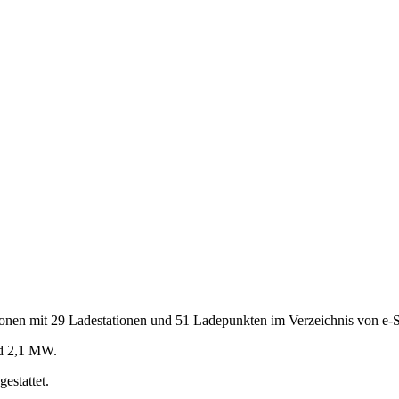
onen mit 29 Ladestationen und 51 Ladepunkten im Verzeichnis von e-St
nd 2,1 MW.
stattet.