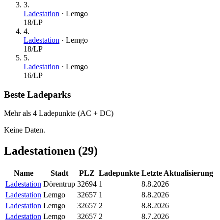
3
.
Ladestation
·
Lemgo
18
/LP
4
.
Ladestation
·
Lemgo
18
/LP
5
.
Ladestation
·
Lemgo
16
/LP
Beste Ladeparks
Mehr als 4 Ladepunkte (AC + DC)
Keine Daten.
Ladestationen (
29
)
Name
Stadt
PLZ
Ladepunkte
Letzte Aktualisierung
Ladestation
Dörentrup
32694
1
8.8.2026
Ladestation
Lemgo
32657
1
8.8.2026
Ladestation
Lemgo
32657
2
8.8.2026
Ladestation
Lemgo
32657
2
8.7.2026