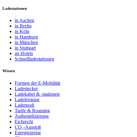
Ladestationen
in Aachen
in Berlin
in Köln
in Hamburg
in München
in Stuttgart
an Hotels
Schnellladestationen
Wissen
Formen der E-Mobilität
Ladestecker
Ladekabel & -stationen
Ladeleistung
Lademodi
Tarife & Roaming
Authentifizierung
Eichrecht
CO₂-Ausstoß
Energiepreise