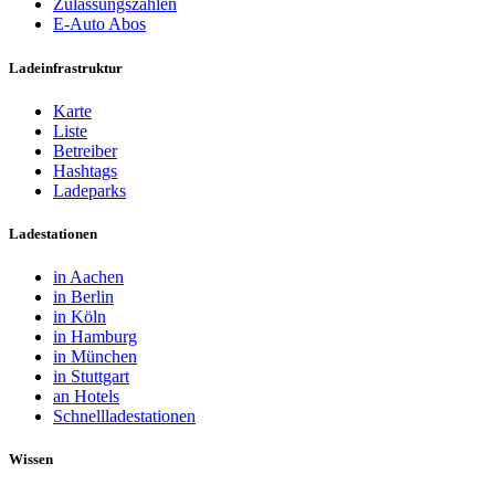
Zulassungszahlen
E-Auto Abos
Ladeinfrastruktur
Karte
Liste
Betreiber
Hashtags
Ladeparks
Ladestationen
in Aachen
in Berlin
in Köln
in Hamburg
in München
in Stuttgart
an Hotels
Schnellladestationen
Wissen