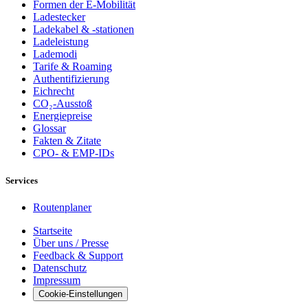
Formen der E-Mobilität
Ladestecker
Ladekabel & -stationen
Ladeleistung
Lademodi
Tarife & Roaming
Authentifizierung
Eichrecht
CO₂-Ausstoß
Energiepreise
Glossar
Fakten & Zitate
CPO- & EMP-IDs
Services
Routenplaner
Startseite
Über uns / Presse
Feedback & Support
Datenschutz
Impressum
Cookie-Einstellungen