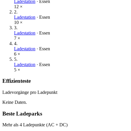
Ladestation
·
Essen
12
×
2
.
Ladestation
·
Essen
10
×
3
.
Ladestation
·
Essen
7
×
4
.
Ladestation
·
Essen
6
×
5
.
Ladestation
·
Essen
5
×
Effizienteste
Ladevorgänge pro Ladepunkt
Keine Daten.
Beste Ladeparks
Mehr als 4 Ladepunkte (AC + DC)