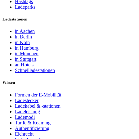
Hashtags
Ladeparks
Ladestationen
in Aachen
in Berlin
in Köln
in Hamburg
in München
in Stuttgart
an Hotels
Schnellladestationen
Wissen
Formen der E-Mobilität
Ladestecker
Ladekabel & -stationen
Ladeleistung
Lademodi
Tarife & Roaming
Authentifizierung
Eichrecht