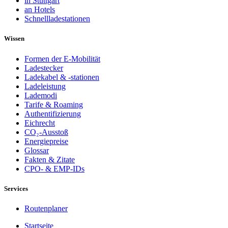
in Stuttgart
an Hotels
Schnellladestationen
Wissen
Formen der E-Mobilität
Ladestecker
Ladekabel & -stationen
Ladeleistung
Lademodi
Tarife & Roaming
Authentifizierung
Eichrecht
CO₂-Ausstoß
Energiepreise
Glossar
Fakten & Zitate
CPO- & EMP-IDs
Services
Routenplaner
Startseite