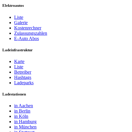
Elektroautos
Liste
Galerie
Kostenrechner
Zulassungszahlen
E-Auto Abos
Ladeinfrastruktur
Karte
Liste
Betreiber
Hashtags
Ladeparks
Ladestationen
in Aachen
in Berlin
in Köln
in Hamburg
in München