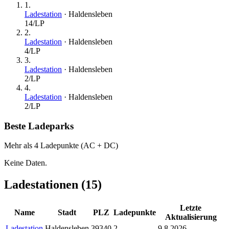
1
.
Ladestation
·
Haldensleben
14
/LP
2
.
Ladestation
·
Haldensleben
4
/LP
3
.
Ladestation
·
Haldensleben
2
/LP
4
.
Ladestation
·
Haldensleben
2
/LP
Beste Ladeparks
Mehr als 4 Ladepunkte (AC + DC)
Keine Daten.
Ladestationen (
15
)
Letzte
Name
Stadt
PLZ
Ladepunkte
Aktualisierung
Ladestation
Haldensleben
39340
2
9.8.2026