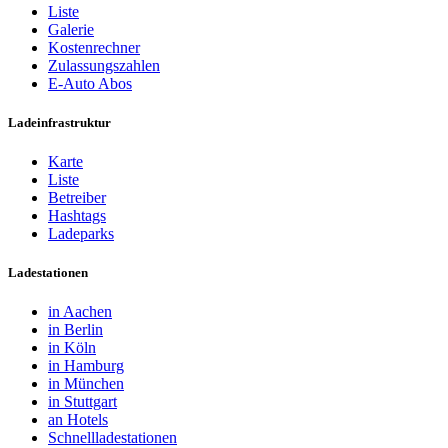
Liste
Galerie
Kostenrechner
Zulassungszahlen
E-Auto Abos
Ladeinfrastruktur
Karte
Liste
Betreiber
Hashtags
Ladeparks
Ladestationen
in Aachen
in Berlin
in Köln
in Hamburg
in München
in Stuttgart
an Hotels
Schnellladestationen