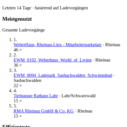
Letzten 14 Tage · basierend auf Ladevorgängen
Meistgenutzt
Gesamte Ladevorgänge
1
.
WeberHaus, Rheinau-Linx - Mitarbeiterparkplatz
·
Rheinau
46
×
2
.
EWM_0192_Weberhaus_World_of_Living
·
Rheinau
36
×
3
.
EWM_0094_Ladepark_Sasbachwalden_Schwimmbad
·
Sasbachwalden
22
×
4
.
Tiefgarage Rathaus Lahr
·
Lahr/Schwarzwald
15
×
5
.
RMA Rheinau GmbH & Co. KG
·
Rheinau
15
×
Effizienteste