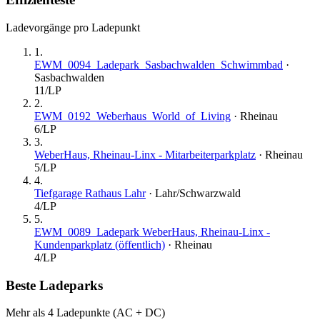
Ladevorgänge pro Ladepunkt
1
.
EWM_0094_Ladepark_Sasbachwalden_Schwimmbad
·
Sasbachwalden
11
/LP
2
.
EWM_0192_Weberhaus_World_of_Living
·
Rheinau
6
/LP
3
.
WeberHaus, Rheinau-Linx - Mitarbeiterparkplatz
·
Rheinau
5
/LP
4
.
Tiefgarage Rathaus Lahr
·
Lahr/Schwarzwald
4
/LP
5
.
EWM_0089_Ladepark WeberHaus, Rheinau-Linx -
Kundenparkplatz (öffentlich)
·
Rheinau
4
/LP
Beste Ladeparks
Mehr als 4 Ladepunkte (AC + DC)