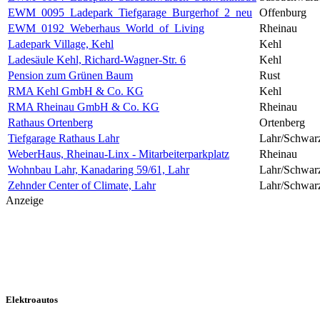
EWM_0095_Ladepark_Tiefgarage_Burgerhof_2_neu
Offenburg
EWM_0192_Weberhaus_World_of_Living
Rheinau
Ladepark Village, Kehl
Kehl
Ladesäule Kehl, Richard-Wagner-Str. 6
Kehl
Pension zum Grünen Baum
Rust
RMA Kehl GmbH & Co. KG
Kehl
RMA Rheinau GmbH & Co. KG
Rheinau
Rathaus Ortenberg
Ortenberg
Tiefgarage Rathaus Lahr
Lahr/Schwar
WeberHaus, Rheinau-Linx - Mitarbeiterparkplatz
Rheinau
Wohnbau Lahr, Kanadaring 59/61, Lahr
Lahr/Schwar
Zehnder Center of Climate, Lahr
Lahr/Schwar
Anzeige
Elektroautos