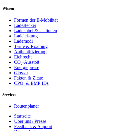
Wissen
Formen der E-Mobilität
Ladestecker
Ladekabel & -stationen
Ladeleistung
Lademodi
Tarife & Roaming
Authentifizierung
Eichrecht
CO₂-Ausstoß
Energiepreise
Glossar
Fakten & Zitate
CPO- & EMP-IDs
Services
Routenplaner
Startseite
Über uns / Presse
Feedback & Support