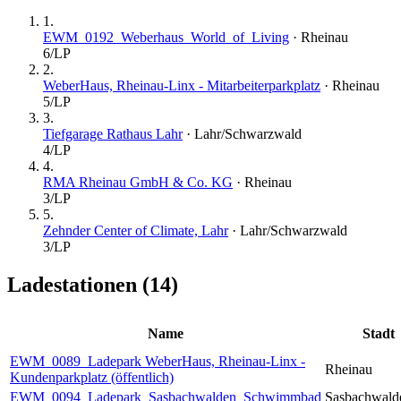
1
.
EWM_0192_Weberhaus_World_of_Living
·
Rheinau
6
/LP
2
.
WeberHaus, Rheinau-Linx - Mitarbeiterparkplatz
·
Rheinau
5
/LP
3
.
Tiefgarage Rathaus Lahr
·
Lahr/Schwarzwald
4
/LP
4
.
RMA Rheinau GmbH & Co. KG
·
Rheinau
3
/LP
5
.
Zehnder Center of Climate, Lahr
·
Lahr/Schwarzwald
3
/LP
Ladestationen (
14
)
Name
Stadt
EWM_0089_Ladepark WeberHaus, Rheinau-Linx -
Rheinau
Kundenparkplatz (öffentlich)
EWM_0094_Ladepark_Sasbachwalden_Schwimmbad
Sasbachwald