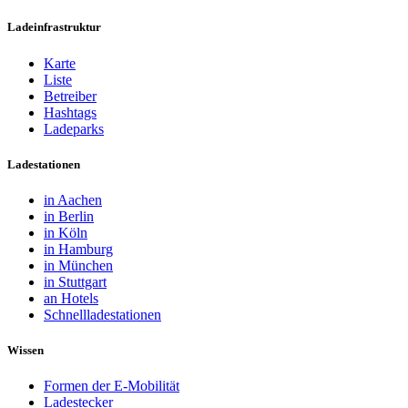
Ladeinfrastruktur
Karte
Liste
Betreiber
Hashtags
Ladeparks
Ladestationen
in Aachen
in Berlin
in Köln
in Hamburg
in München
in Stuttgart
an Hotels
Schnellladestationen
Wissen
Formen der E-Mobilität
Ladestecker