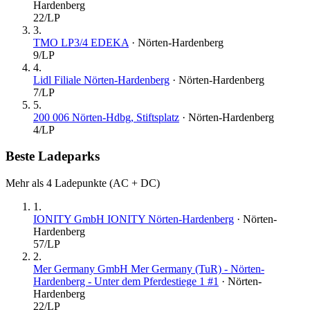
Hardenberg
22
/LP
3
.
TMO LP3/4 EDEKA
·
Nörten-Hardenberg
9
/LP
4
.
Lidl Filiale Nörten-Hardenberg
·
Nörten-Hardenberg
7
/LP
5
.
200 006 Nörten-Hdbg, Stiftsplatz
·
Nörten-Hardenberg
4
/LP
Beste Ladeparks
Mehr als 4 Ladepunkte (AC + DC)
1
.
IONITY GmbH IONITY Nörten-Hardenberg
·
Nörten-
Hardenberg
57
/LP
2
.
Mer Germany GmbH Mer Germany (TuR) - Nörten-
Hardenberg - Unter dem Pferdestiege 1 #1
·
Nörten-
Hardenberg
22
/LP