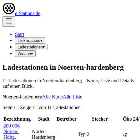
e-Stations.de
Start
Elektroautos
▾
Ladestationen
▾
Wissen
▾
Ladestationen in
Noerten-hardenberg
11
Ladestation
en
in
Noerten-hardenberg
– Karte, Liste und Details
auf einen Blick.
Noerten-hardenberg
Alle Karte
Alle Liste
Seite
1
· Zeige
11
von
11
Ladestationen
Bezeichnung
Stadt
Betreiber
Stecker
Öko
24/
200 006
Nörten-
Nörten-
–
Typ 2
🌿
Hdbg,
Hardenberg