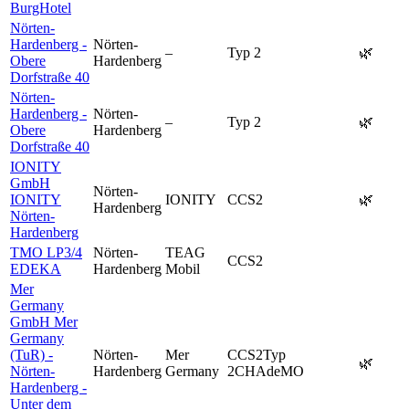
BurgHotel
Nörten-
Hardenberg -
Nörten-
–
Typ 2
🌿
Obere
Hardenberg
Dorfstraße 40
Nörten-
Hardenberg -
Nörten-
–
Typ 2
🌿
Obere
Hardenberg
Dorfstraße 40
IONITY
GmbH
Nörten-
IONITY
IONITY
CCS2
🌿
Hardenberg
Nörten-
Hardenberg
TMO LP3/4
Nörten-
TEAG
CCS2
EDEKA
Hardenberg
Mobil
Mer
Germany
GmbH Mer
Germany
(TuR) -
Nörten-
Mer
CCS2
Typ
🌿
Nörten-
Hardenberg
Germany
2
CHAdeMO
Hardenberg -
Unter dem