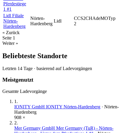
Pferdestiege
1 #1
Lidl Filiale
Nörten-
CCS2
CHAdeMO
Typ
Nörten-
Lidl
Hardenberg
2
Hardenberg
« Zurück
Seite
1
Weiter »
Beliebteste Standorte
Letzten 14 Tage · basierend auf Ladevorgängen
Meistgenutzt
Gesamte Ladevorgänge
1
.
IONITY GmbH IONITY Nörten-Hardenberg
·
Nörten-
Hardenberg
908
×
2
.
Mer Germany GmbH Mer Germany (TuR) - Nörten-