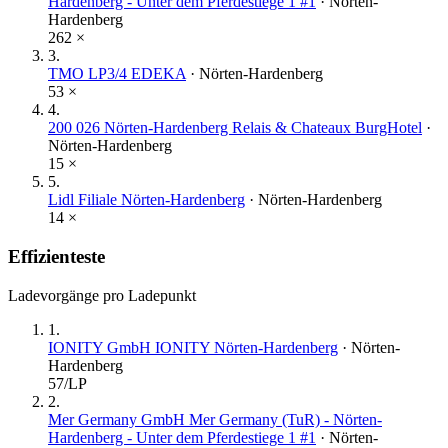
Hardenberg - Unter dem Pferdestiege 1 #1
·
Nörten-
Hardenberg
262
×
3
.
TMO LP3/4 EDEKA
·
Nörten-Hardenberg
53
×
4
.
200 026 Nörten-Hardenberg Relais & Chateaux BurgHotel
·
Nörten-Hardenberg
15
×
5
.
Lidl Filiale Nörten-Hardenberg
·
Nörten-Hardenberg
14
×
Effizienteste
Ladevorgänge pro Ladepunkt
1
.
IONITY GmbH IONITY Nörten-Hardenberg
·
Nörten-
Hardenberg
57
/LP
2
.
Mer Germany GmbH Mer Germany (TuR) - Nörten-
Hardenberg - Unter dem Pferdestiege 1 #1
·
Nörten-