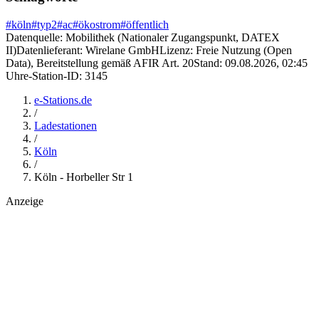
#
köln
#
typ2
#
ac
#
ökostrom
#
öffentlich
Datenquelle:
Mobilithek (Nationaler Zugangspunkt, DATEX
II)
Datenlieferant:
Wirelane GmbH
Lizenz:
Freie Nutzung (Open
Data), Bereitstellung gemäß AFIR Art. 20
Stand:
09.08.2026, 02:45
Uhr
e-Station-ID:
3145
e-Stations.de
/
Ladestationen
/
Köln
/
Köln - Horbeller Str 1
Anzeige