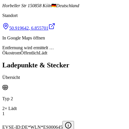
Horbeller Str 1
50858 Köln
Deutschland
Standort
50.919642
,
6.855701
In Google Maps öffnen
Entfernung wird ermittelt …
Ökostrom
Öffentlich
Lädt
Ladepunkte & Stecker
Übersicht
Typ 2
2
×
Lädt
1
EVSE-ID:
DE*WLN*ES000645