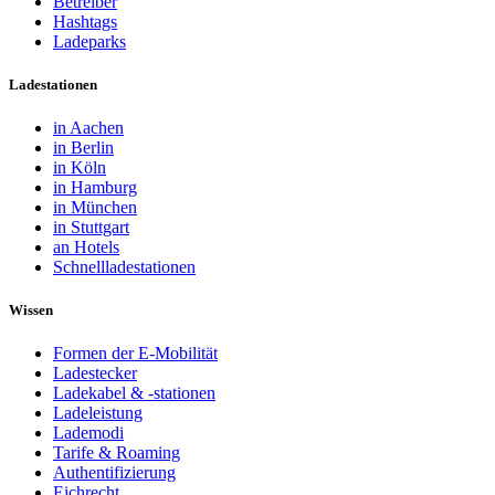
Betreiber
Hashtags
Ladeparks
Ladestationen
in Aachen
in Berlin
in Köln
in Hamburg
in München
in Stuttgart
an Hotels
Schnellladestationen
Wissen
Formen der E-Mobilität
Ladestecker
Ladekabel & -stationen
Ladeleistung
Lademodi
Tarife & Roaming
Authentifizierung
Eichrecht