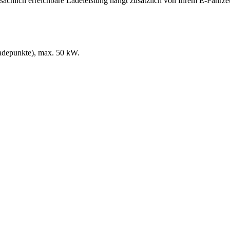
sächlich erreichbare Ladeleistung hängt zusätzlich von Ihrem E-Fahrz
adepunkte)
, max. 50 kW
.