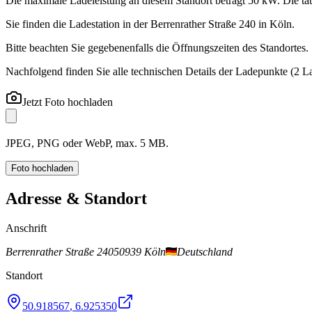
Die maximale Ladeleistung an diesem Standort beträgt 50 kW. Die tat
Sie finden die Ladestation in der Berrenrather Straße 240 in Köln.
Bitte beachten Sie gegebenenfalls die Öffnungszeiten des Standortes.
Nachfolgend finden Sie alle technischen Details der Ladepunkte
(2 L
Jetzt Foto hochladen
JPEG, PNG oder WebP, max. 5 MB.
Foto hochladen
Adresse & Standort
Anschrift
Berrenrather Straße 240
50939 Köln
Deutschland
Standort
50.918567
,
6.925350