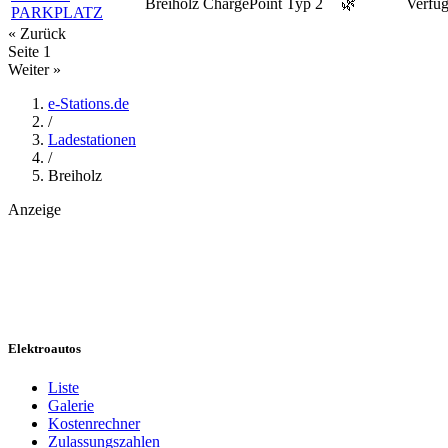
Breiholz
ChargePoint
Typ 2
🌿
Verfüg
PARKPLATZ
« Zurück
Seite
1
Weiter »
e-Stations.de
/
Ladestationen
/
Breiholz
Anzeige
Elektroautos
Liste
Galerie
Kostenrechner
Zulassungszahlen