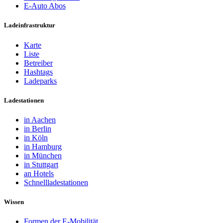
E-Auto Abos
Ladeinfrastruktur
Karte
Liste
Betreiber
Hashtags
Ladeparks
Ladestationen
in Aachen
in Berlin
in Köln
in Hamburg
in München
in Stuttgart
an Hotels
Schnellladestationen
Wissen
Formen der E-Mobilität