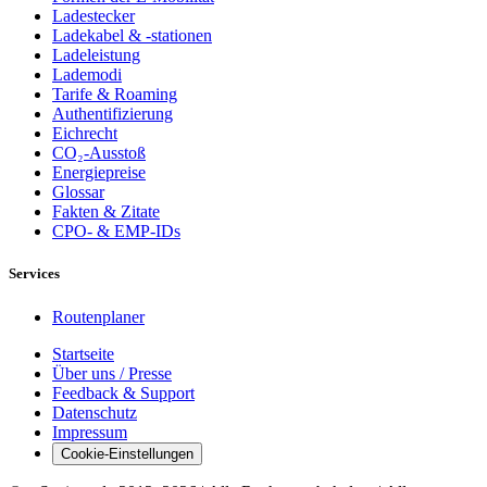
Ladestecker
Ladekabel & -stationen
Ladeleistung
Lademodi
Tarife & Roaming
Authentifizierung
Eichrecht
CO₂-Ausstoß
Energiepreise
Glossar
Fakten & Zitate
CPO- & EMP-IDs
Services
Routenplaner
Startseite
Über uns / Presse
Feedback & Support
Datenschutz
Impressum
Cookie-Einstellungen