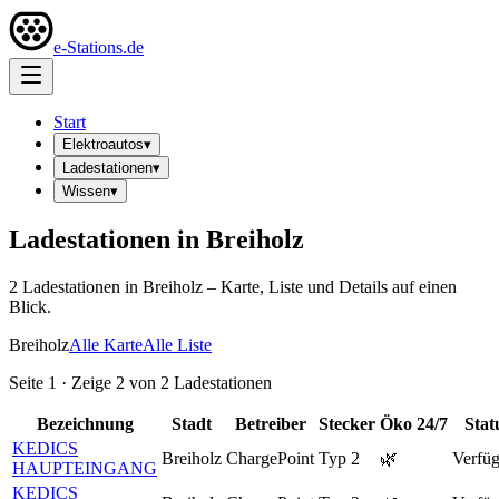
e-Stations.de
Start
Elektroautos
▾
Ladestationen
▾
Wissen
▾
Ladestationen in
Breiholz
2
Ladestation
en
in
Breiholz
– Karte, Liste und Details auf einen
Blick.
Breiholz
Alle Karte
Alle Liste
Seite
1
· Zeige
2
von
2
Ladestationen
Bezeichnung
Stadt
Betreiber
Stecker
Öko
24/7
Stat
KEDICS
Breiholz
ChargePoint
Typ 2
🌿
Verfüg
HAUPTEINGANG
KEDICS