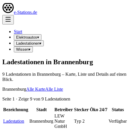
e-Stations.de
Start
Elektroautos
▾
Ladestationen
▾
Wissen
▾
Ladestationen in
Brannenburg
9
Ladestation
en
in
Brannenburg
– Karte, Liste und Details auf einen
Blick.
Brannenburg
Alle Karte
Alle Liste
Seite
1
· Zeige
9
von
9
Ladestationen
Bezeichnung
Stadt
Betreiber
Stecker
Öko
24/7
Status
LEW
Ladestation
Brannenburg
Natur
Typ 2
Verfügbar
GmbH