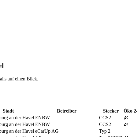
el
ils auf einen Blick.
Stadt
Betreiber
Stecker
Öko
2
urg an der Havel
ENBW
CCS2
🌿
urg an der Havel
ENBW
CCS2
🌿
urg an der Havel
eCarUp AG
Typ 2