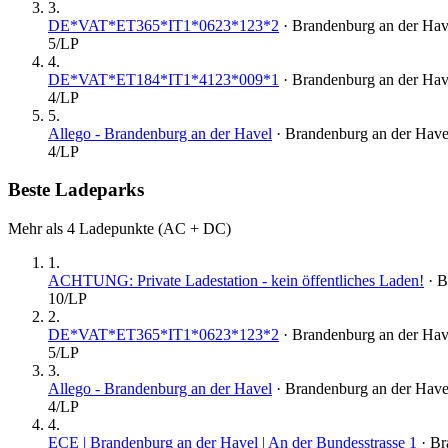
3
.
DE*VAT*ET365*IT1*0623*123*2
·
Brandenburg an der Hav
5
/LP
4
.
DE*VAT*ET184*IT1*4123*009*1
·
Brandenburg an der Hav
4
/LP
5
.
Allego - Brandenburg an der Havel
·
Brandenburg an der Have
4
/LP
Beste Ladeparks
Mehr als 4 Ladepunkte (AC + DC)
1
.
ACHTUNG: Private Ladestation - kein öffentliches Laden!
·
B
10
/LP
2
.
DE*VAT*ET365*IT1*0623*123*2
·
Brandenburg an der Hav
5
/LP
3
.
Allego - Brandenburg an der Havel
·
Brandenburg an der Have
4
/LP
4
.
ECE | Brandenburg an der Havel | An der Bundesstrasse 1
·
Br