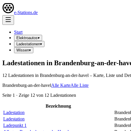
e-Stations.de
Start
Elektroautos
▾
Ladestationen
▾
Wissen
▾
Ladestationen in
Brandenburg-an-der-hav
12
Ladestation
en
in
Brandenburg-an-der-havel
– Karte, Liste und Deta
Brandenburg-an-der-havel
Alle Karte
Alle Liste
Seite
1
· Zeige
12
von
12
Ladestationen
Bezeichnung
Ladestation
Brandenb
Ladestation
Brandenb
Ladepunkt 1
Brandenb