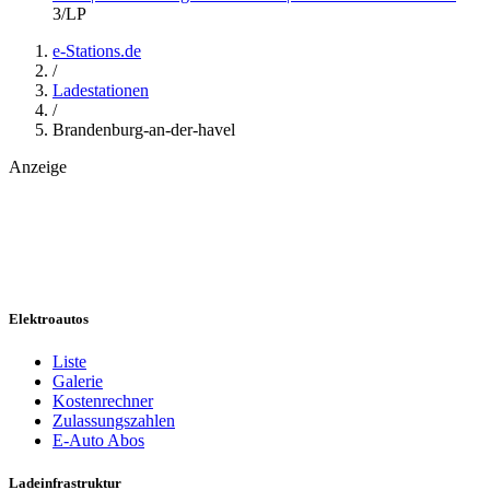
3
/LP
e-Stations.de
/
Ladestationen
/
Brandenburg-an-der-havel
Anzeige
Elektroautos
Liste
Galerie
Kostenrechner
Zulassungszahlen
E-Auto Abos
Ladeinfrastruktur