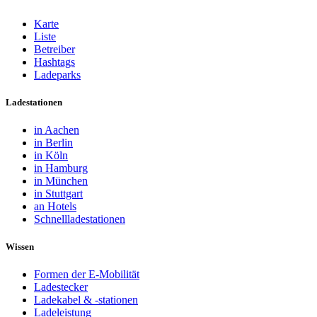
Karte
Liste
Betreiber
Hashtags
Ladeparks
Ladestationen
in Aachen
in Berlin
in Köln
in Hamburg
in München
in Stuttgart
an Hotels
Schnellladestationen
Wissen
Formen der E-Mobilität
Ladestecker
Ladekabel & -stationen
Ladeleistung