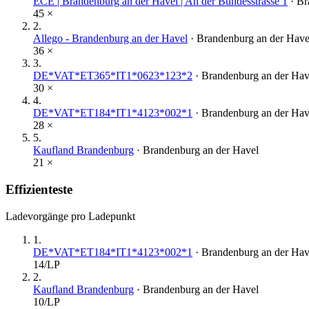
ECE | Brandenburg an der Havel | An der Bundesstrasse 1
·
Br
45
×
2
.
Allego - Brandenburg an der Havel
·
Brandenburg an der Have
36
×
3
.
DE*VAT*ET365*IT1*0623*123*2
·
Brandenburg an der Hav
30
×
4
.
DE*VAT*ET184*IT1*4123*002*1
·
Brandenburg an der Hav
28
×
5
.
Kaufland Brandenburg
·
Brandenburg an der Havel
21
×
Effizienteste
Ladevorgänge pro Ladepunkt
1
.
DE*VAT*ET184*IT1*4123*002*1
·
Brandenburg an der Hav
14
/LP
2
.
Kaufland Brandenburg
·
Brandenburg an der Havel
10
/LP