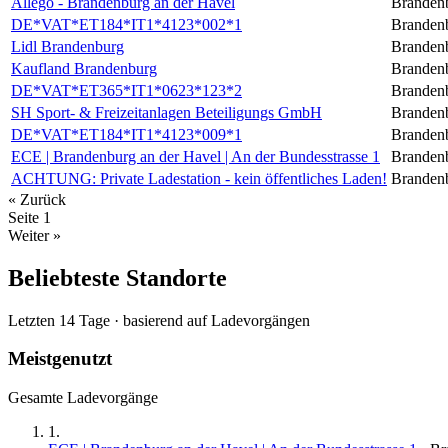
Allego - Brandenburg an der Havel
Brandenb
DE*VAT*ET184*IT1*4123*002*1
Brandenb
Lidl Brandenburg
Brandenb
Kaufland Brandenburg
Brandenb
DE*VAT*ET365*IT1*0623*123*2
Brandenb
SH Sport- & Freizeitanlagen Beteiligungs GmbH
Brandenb
DE*VAT*ET184*IT1*4123*009*1
Brandenb
ECE | Brandenburg an der Havel | An der Bundesstrasse 1
Brandenb
ACHTUNG: Private Ladestation - kein öffentliches Laden!
Brandenb
« Zurück
Seite
1
Weiter »
Beliebteste Standorte
Letzten 14 Tage · basierend auf Ladevorgängen
Meistgenutzt
Gesamte Ladevorgänge
1
.