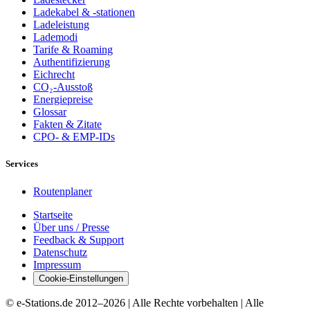
Ladekabel & -stationen
Ladeleistung
Lademodi
Tarife & Roaming
Authentifizierung
Eichrecht
CO₂-Ausstoß
Energiepreise
Glossar
Fakten & Zitate
CPO- & EMP-IDs
Services
Routenplaner
Startseite
Über uns / Presse
Feedback & Support
Datenschutz
Impressum
Cookie-Einstellungen
© e-Stations.de 2012–
2026
| Alle Rechte vorbehalten | Alle