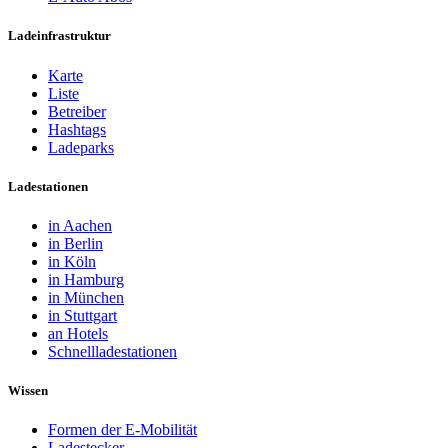
Ladeinfrastruktur
Karte
Liste
Betreiber
Hashtags
Ladeparks
Ladestationen
in Aachen
in Berlin
in Köln
in Hamburg
in München
in Stuttgart
an Hotels
Schnellladestationen
Wissen
Formen der E-Mobilität
Ladestecker