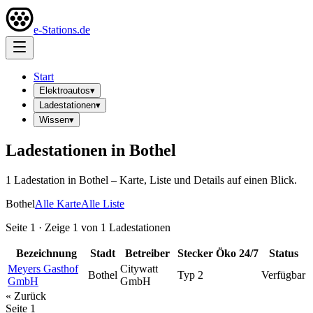
e-Stations.de
Start
Elektroautos
▾
Ladestationen
▾
Wissen
▾
Ladestationen in
Bothel
1
Ladestation
in
Bothel
– Karte, Liste und Details auf einen Blick.
Bothel
Alle Karte
Alle Liste
Seite
1
· Zeige
1
von
1
Ladestationen
Bezeichnung
Stadt
Betreiber
Stecker
Öko
24/7
Status
Meyers Gasthof
Citywatt
Bothel
Typ 2
Verfügbar
GmbH
GmbH
« Zurück
Seite
1