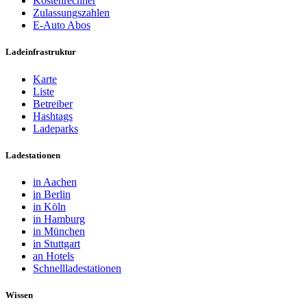
Kostenrechner
Zulassungszahlen
E-Auto Abos
Ladeinfrastruktur
Karte
Liste
Betreiber
Hashtags
Ladeparks
Ladestationen
in Aachen
in Berlin
in Köln
in Hamburg
in München
in Stuttgart
an Hotels
Schnellladestationen
Wissen