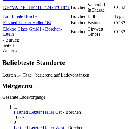
Vattenfall
DE*VAT*ET184*IT1*2424*018*1
Borchen
CCS2
InCharge
Lidl Filiale Borchen
Borchen
Lidl
Typ 2
Fastned Letzter Heller Ost
Borchen
Fastned
CCS2
Elektro Claes GmbH - Borchen-
Citywatt
Borchen
CCS2
Etteln
GmbH
« Zurück
Seite
1
Weiter »
Beliebteste Standorte
Letzten 14 Tage · basierend auf Ladevorgängen
Meistgenutzt
Gesamte Ladevorgänge
1
.
Fastned Letzter Heller Ost
·
Borchen
106
×
2
.
Fastned Letzter Heller West
·
Borchen