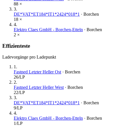
88
×
3
.
DE*VAT*ET184*IT1*2424*018*1
·
Borchen
18
×
4
.
Elektro Claes GmbH - Borchen-Etteln
·
Borchen
2
×
Effizienteste
Ladevorgänge pro Ladepunkt
1
.
Fastned Letzter Heller Ost
·
Borchen
26
/LP
2
.
Fastned Letzter Heller West
·
Borchen
22
/LP
3
.
DE*VAT*ET184*IT1*2424*018*1
·
Borchen
9
/LP
4
.
Elektro Claes GmbH - Borchen-Etteln
·
Borchen
1
/LP