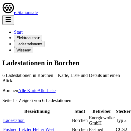
e-Stations.de
Start
Elektroautos
▾
Ladestationen
▾
Wissen
▾
Ladestationen in
Borchen
6
Ladestation
en
in
Borchen
– Karte, Liste und Details auf einen
Blick.
Borchen
Alle Karte
Alle Liste
Seite
1
· Zeige
6
von
6
Ladestationen
Bezeichnung
Stadt
Betreiber
Stecker
Energiewolke
Ladestation
Borchen
Typ 2
GmbH
Fastned Letzter Heller West
Borchen
Fastned
CCS2