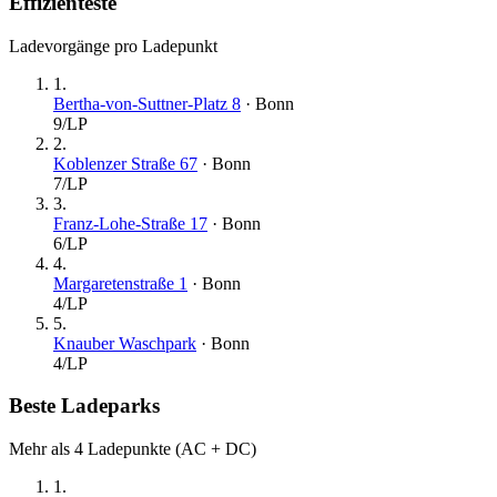
Effizienteste
Ladevorgänge pro Ladepunkt
1
.
Bertha-von-Suttner-Platz 8
·
Bonn
9
/LP
2
.
Koblenzer Straße 67
·
Bonn
7
/LP
3
.
Franz-Lohe-Straße 17
·
Bonn
6
/LP
4
.
Margaretenstraße 1
·
Bonn
4
/LP
5
.
Knauber Waschpark
·
Bonn
4
/LP
Beste Ladeparks
Mehr als 4 Ladepunkte (AC + DC)
1
.