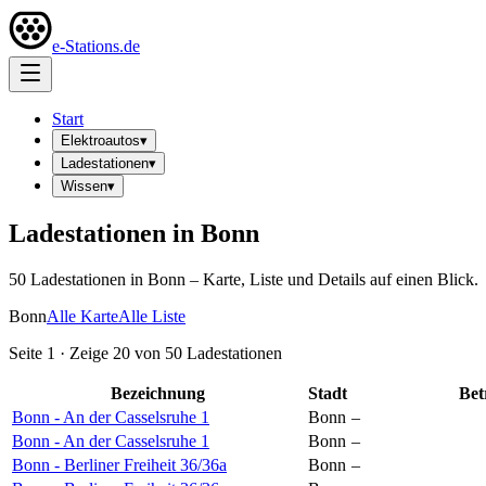
e-Stations.de
Start
Elektroautos
▾
Ladestationen
▾
Wissen
▾
Ladestationen in
Bonn
50
Ladestation
en
in
Bonn
– Karte, Liste und Details auf einen Blick.
Bonn
Alle Karte
Alle Liste
Seite
1
· Zeige
20
von
50
Ladestationen
Bezeichnung
Stadt
Bet
Bonn - An der Casselsruhe 1
Bonn
–
Bonn - An der Casselsruhe 1
Bonn
–
Bonn - Berliner Freiheit 36/36a
Bonn
–