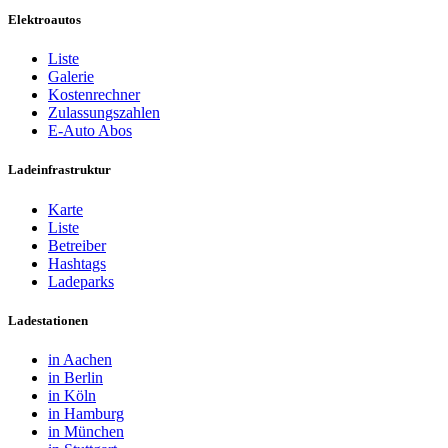
Elektroautos
Liste
Galerie
Kostenrechner
Zulassungszahlen
E-Auto Abos
Ladeinfrastruktur
Karte
Liste
Betreiber
Hashtags
Ladeparks
Ladestationen
in Aachen
in Berlin
in Köln
in Hamburg
in München