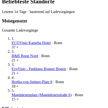
Beliebteste Standorte
Letzten 14 Tage · basierend auf Ladevorgängen
Meistgenutzt
Gesamte Ladevorgänge
1
.
ECOVisio Kameha Hotel
·
Bonn
37
×
2
.
B&B Bonn Nord
·
Bonn
21
×
3
.
EcoVisio - Parkhaus Bonner Bogen
·
Bonn
21
×
4
.
Bertha-von-Suttner-Platz 8
·
Bonn
18
×
5
.
Magdalenenplatz (Magdalenenstraße 6)
·
Bonn
15
×