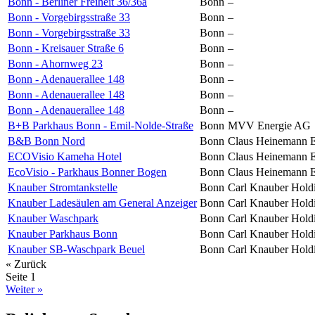
Bonn - Berliner Freiheit 36/36a
Bonn
–
Bonn - Vorgebirgsstraße 33
Bonn
–
Bonn - Vorgebirgsstraße 33
Bonn
–
Bonn - Kreisauer Straße 6
Bonn
–
Bonn - Ahornweg 23
Bonn
–
Bonn - Adenauerallee 148
Bonn
–
Bonn - Adenauerallee 148
Bonn
–
Bonn - Adenauerallee 148
Bonn
–
B+B Parkhaus Bonn - Emil-Nolde-Straße
Bonn
MVV Energie AG
B&B Bonn Nord
Bonn
Claus Heinemann 
ECOVisio Kameha Hotel
Bonn
Claus Heinemann 
EcoVisio - Parkhaus Bonner Bogen
Bonn
Claus Heinemann 
Knauber Stromtankstelle
Bonn
Carl Knauber Hol
Knauber Ladesäulen am General Anzeiger
Bonn
Carl Knauber Hol
Knauber Waschpark
Bonn
Carl Knauber Hol
Knauber Parkhaus Bonn
Bonn
Carl Knauber Hol
Knauber SB-Waschpark Beuel
Bonn
Carl Knauber Hol
« Zurück
Seite
1
Weiter »