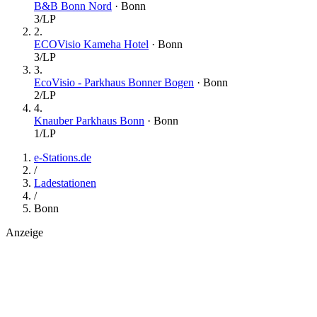
B&B Bonn Nord
·
Bonn
3
/LP
2
.
ECOVisio Kameha Hotel
·
Bonn
3
/LP
3
.
EcoVisio - Parkhaus Bonner Bogen
·
Bonn
2
/LP
4
.
Knauber Parkhaus Bonn
·
Bonn
1
/LP
e-Stations.de
/
Ladestationen
/
Bonn
Anzeige