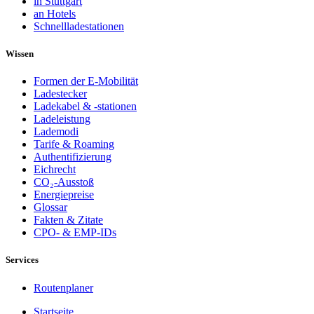
in Stuttgart
an Hotels
Schnellladestationen
Wissen
Formen der E-Mobilität
Ladestecker
Ladekabel & -stationen
Ladeleistung
Lademodi
Tarife & Roaming
Authentifizierung
Eichrecht
CO₂-Ausstoß
Energiepreise
Glossar
Fakten & Zitate
CPO- & EMP-IDs
Services
Routenplaner
Startseite