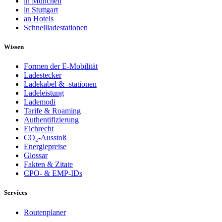
in München
in Stuttgart
an Hotels
Schnellladestationen
Wissen
Formen der E-Mobilität
Ladestecker
Ladekabel & -stationen
Ladeleistung
Lademodi
Tarife & Roaming
Authentifizierung
Eichrecht
CO₂-Ausstoß
Energiepreise
Glossar
Fakten & Zitate
CPO- & EMP-IDs
Services
Routenplaner