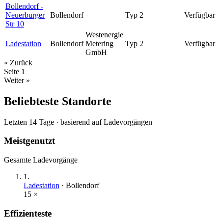
Bollendorf -
Neuerburger
Bollendorf
–
Typ 2
Verfügbar
Str 10
Westenergie
Ladestation
Bollendorf
Metering
Typ 2
Verfügbar
GmbH
« Zurück
Seite
1
Weiter »
Beliebteste Standorte
Letzten 14 Tage · basierend auf Ladevorgängen
Meistgenutzt
Gesamte Ladevorgänge
1
.
Ladestation
·
Bollendorf
15
×
Effizienteste