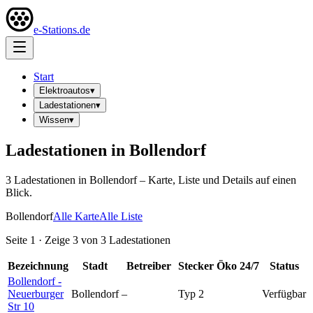
e-Stations.de
Start
Elektroautos
▾
Ladestationen
▾
Wissen
▾
Ladestationen in
Bollendorf
3
Ladestation
en
in
Bollendorf
– Karte, Liste und Details auf einen
Blick.
Bollendorf
Alle Karte
Alle Liste
Seite
1
· Zeige
3
von
3
Ladestationen
Bezeichnung
Stadt
Betreiber
Stecker
Öko
24/7
Status
Bollendorf -
Neuerburger
Bollendorf
–
Typ 2
Verfügbar
Str 10