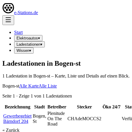
e-Stations.de
Start
Elektroautos
▾
Ladestationen
▾
Wissen
▾
Ladestationen in
Bogen-st
1
Ladestation
in
Bogen-st
– Karte, Liste und Details auf einen Blick.
Bogen-st
Alle Karte
Alle Liste
Seite
1
· Zeige
1
von
1
Ladestationen
Bezeichnung
Stadt
Betreiber
Stecker
Öko
24/7
Sta
Plenitude
Gewerbegebiet
Bogen,
On The
CHAdeMO
CCS2
Verfü
Bärndorf 204
St
Road
« Zurück