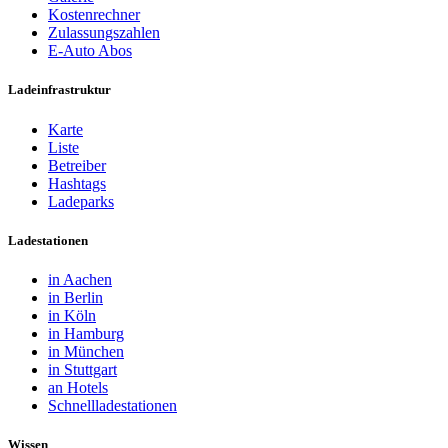
Kostenrechner
Zulassungszahlen
E-Auto Abos
Ladeinfrastruktur
Karte
Liste
Betreiber
Hashtags
Ladeparks
Ladestationen
in Aachen
in Berlin
in Köln
in Hamburg
in München
in Stuttgart
an Hotels
Schnellladestationen
Wissen