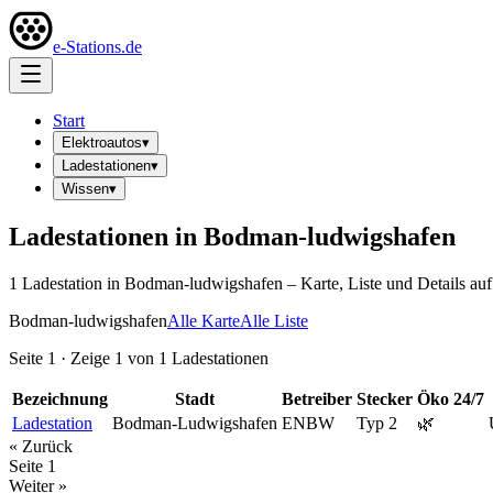
e-Stations.de
Start
Elektroautos
▾
Ladestationen
▾
Wissen
▾
Ladestationen in
Bodman-ludwigshafen
1
Ladestation
in
Bodman-ludwigshafen
– Karte, Liste und Details auf
Bodman-ludwigshafen
Alle Karte
Alle Liste
Seite
1
· Zeige
1
von
1
Ladestationen
Bezeichnung
Stadt
Betreiber
Stecker
Öko
24/7
Ladestation
Bodman-Ludwigshafen
ENBW
Typ 2
🌿
« Zurück
Seite
1
Weiter »