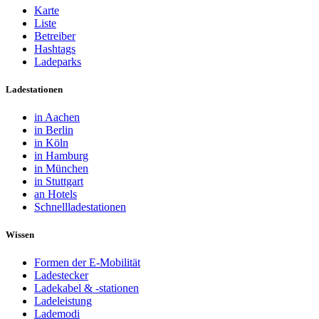
Karte
Liste
Betreiber
Hashtags
Ladeparks
Ladestationen
in Aachen
in Berlin
in Köln
in Hamburg
in München
in Stuttgart
an Hotels
Schnellladestationen
Wissen
Formen der E-Mobilität
Ladestecker
Ladekabel & -stationen
Ladeleistung
Lademodi