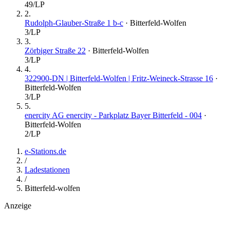
49
/LP
2
.
Rudolph-Glauber-Straße 1 b-c
·
Bitterfeld-Wolfen
3
/LP
3
.
Zörbiger Straße 22
·
Bitterfeld-Wolfen
3
/LP
4
.
322900-DN | Bitterfeld-Wolfen | Fritz-Weineck-Strasse 16
·
Bitterfeld-Wolfen
3
/LP
5
.
enercity AG enercity - Parkplatz Bayer Bitterfeld - 004
·
Bitterfeld-Wolfen
2
/LP
e-Stations.de
/
Ladestationen
/
Bitterfeld-wolfen
Anzeige