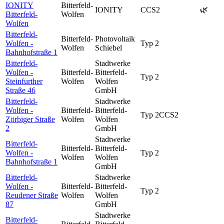
IONITY
Bitterfeld-
IONITY
CCS2
🌿
Bitterfeld-
Wolfen
Wolfen
Bitterfeld-
Bitterfeld-
Photovoltaik
Wolfen -
Typ 2
Wolfen
Schiebel
Bahnhofstraße 1
Bitterfeld-
Stadtwerke
Wolfen -
Bitterfeld-
Bitterfeld-
Typ 2
Steinfurther
Wolfen
Wolfen
Straße 46
GmbH
Bitterfeld-
Stadtwerke
Wolfen -
Bitterfeld-
Bitterfeld-
Typ 2
CCS2
Zörbiger Straße
Wolfen
Wolfen
2
GmbH
Stadtwerke
Bitterfeld-
Bitterfeld-
Bitterfeld-
Wolfen -
Typ 2
Wolfen
Wolfen
Bahnhofstraße 1
GmbH
Bitterfeld-
Stadtwerke
Wolfen -
Bitterfeld-
Bitterfeld-
Typ 2
Reudener Straße
Wolfen
Wolfen
87
GmbH
Stadtwerke
Bitterfeld-