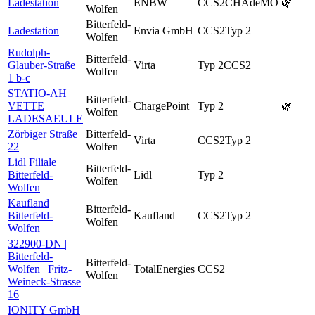
Ladestation
ENBW
CCS2
CHAdeMO
🌿
Wolfen
Bitterfeld-
Ladestation
Envia GmbH
CCS2
Typ 2
Wolfen
Rudolph-
Bitterfeld-
Glauber-Straße
Virta
Typ 2
CCS2
Wolfen
1 b-c
STATIO-AH
Bitterfeld-
VETTE
ChargePoint
Typ 2
🌿
Wolfen
LADESAEULE
Zörbiger Straße
Bitterfeld-
Virta
CCS2
Typ 2
22
Wolfen
Lidl Filiale
Bitterfeld-
Bitterfeld-
Lidl
Typ 2
Wolfen
Wolfen
Kaufland
Bitterfeld-
Bitterfeld-
Kaufland
CCS2
Typ 2
Wolfen
Wolfen
322900-DN |
Bitterfeld-
Bitterfeld-
Wolfen | Fritz-
TotalEnergies
CCS2
Wolfen
Weineck-Strasse
16
IONITY GmbH