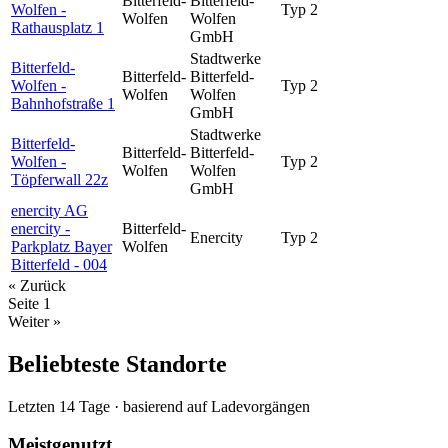
Bitterfeld-
Bitterfeld-
Wolfen -
Typ 2
Wolfen
Wolfen
Rathausplatz 1
GmbH
Stadtwerke
Bitterfeld-
Bitterfeld-
Bitterfeld-
Wolfen -
Typ 2
Wolfen
Wolfen
Bahnhofstraße 1
GmbH
Stadtwerke
Bitterfeld-
Bitterfeld-
Bitterfeld-
Wolfen -
Typ 2
Wolfen
Wolfen
Töpferwall 22z
GmbH
enercity AG
enercity -
Bitterfeld-
Enercity
Typ 2
Parkplatz Bayer
Wolfen
Bitterfeld - 004
« Zurück
Seite
1
Weiter »
Beliebteste Standorte
Letzten 14 Tage · basierend auf Ladevorgängen
Meistgenutzt