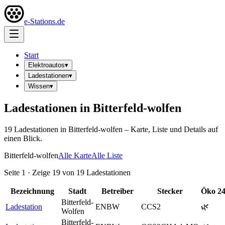
e-Stations.de
Start
Elektroautos
▾
Ladestationen
▾
Wissen
▾
Ladestationen in
Bitterfeld-wolfen
19
Ladestation
en
in
Bitterfeld-wolfen
– Karte, Liste und Details auf
einen Blick.
Bitterfeld-wolfen
Alle Karte
Alle Liste
Seite
1
· Zeige
19
von
19
Ladestationen
Bezeichnung
Stadt
Betreiber
Stecker
Öko
24
Bitterfeld-
Ladestation
ENBW
CCS2
🌿
Wolfen
Bitterfeld-