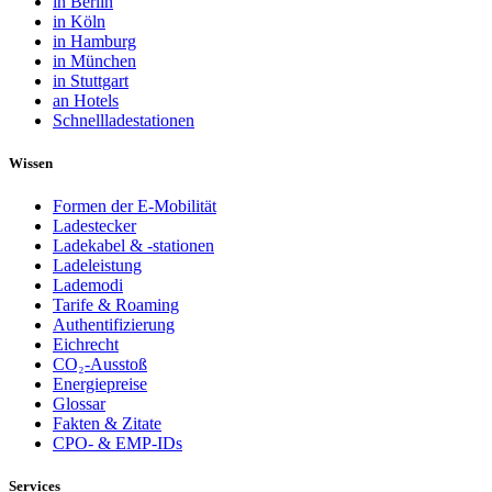
in Berlin
in Köln
in Hamburg
in München
in Stuttgart
an Hotels
Schnellladestationen
Wissen
Formen der E-Mobilität
Ladestecker
Ladekabel & -stationen
Ladeleistung
Lademodi
Tarife & Roaming
Authentifizierung
Eichrecht
CO₂-Ausstoß
Energiepreise
Glossar
Fakten & Zitate
CPO- & EMP-IDs
Services