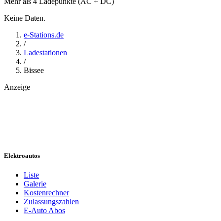
Mehr als 4 Ladepunkte (AC + DC)
Keine Daten.
e-Stations.de
/
Ladestationen
/
Bissee
Anzeige
Elektroautos
Liste
Galerie
Kostenrechner
Zulassungszahlen
E-Auto Abos