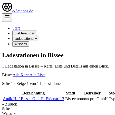
e-Stations.de
Start
Elektroautos
▾
Ladestationen
▾
Wissen
▾
Ladestationen in
Bissee
1
Ladestation
in
Bissee
– Karte, Liste und Details auf einen Blick.
Bissee
Alle Karte
Alle Liste
Seite
1
· Zeige
1
von
1
Ladestationen
Bezeichnung
Stadt
Betreiber
Ste
Antik-Hof Bissee GmbH_Eiderstr. 13
Bissee
nonoxx pro GmbH
Typ
« Zurück
Seite
1
Weiter »