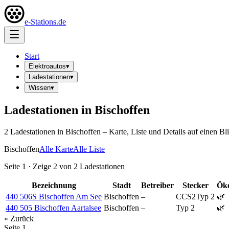
e-Stations.de
Start
Elektroautos
▾
Ladestationen
▾
Wissen
▾
Ladestationen in
Bischoffen
2
Ladestation
en
in
Bischoffen
– Karte, Liste und Details auf einen Bl
Bischoffen
Alle Karte
Alle Liste
Seite
1
· Zeige
2
von
2
Ladestationen
Bezeichnung
Stadt
Betreiber
Stecker
Ök
440 506S Bischoffen Am See
Bischoffen
–
CCS2
Typ 2
🌿
440 505 Bischoffen Aartalsee
Bischoffen
–
Typ 2
🌿
« Zurück
Seite
1