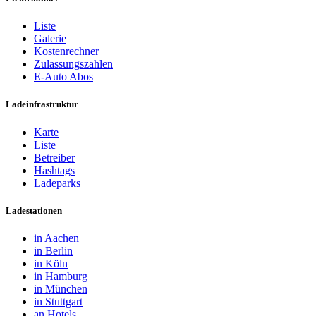
Liste
Galerie
Kostenrechner
Zulassungszahlen
E-Auto Abos
Ladeinfrastruktur
Karte
Liste
Betreiber
Hashtags
Ladeparks
Ladestationen
in Aachen
in Berlin
in Köln
in Hamburg
in München
in Stuttgart
an Hotels