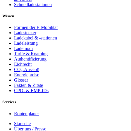
Schnellladestationen
Wissen
Formen der E-Mobilität
Ladestecker
Ladekabel & -stationen
Ladeleistung
Lademodi
Tarife & Roaming
Authentifizierung
Eichrecht
CO₂-Ausstoß
Energiepreise
Glossar
Fakten & Zitate
CPO- & EMP-IDs
Services
Routenplaner
Startseite
Über uns / Presse