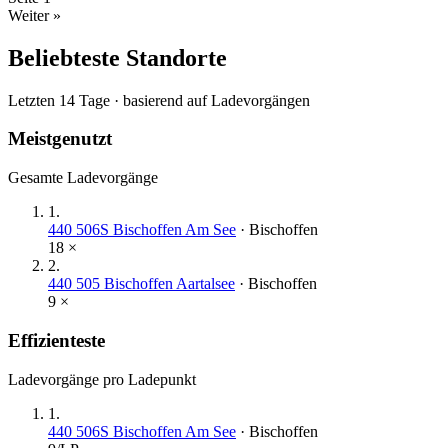
Weiter »
Beliebteste Standorte
Letzten 14 Tage · basierend auf Ladevorgängen
Meistgenutzt
Gesamte Ladevorgänge
1
.
440 506S Bischoffen Am See
·
Bischoffen
18
×
2
.
440 505 Bischoffen Aartalsee
·
Bischoffen
9
×
Effizienteste
Ladevorgänge pro Ladepunkt
1
.
440 506S Bischoffen Am See
·
Bischoffen