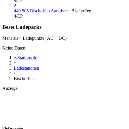
9
/LP
2
.
440 505 Bischoffen Aartalsee
·
Bischoffen
4
/LP
Beste Ladeparks
Mehr als 4 Ladepunkte (AC + DC)
Keine Daten.
e-Stations.de
/
Ladestationen
/
Bischoffen
Anzeige
Elektroautos