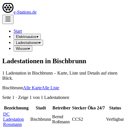
e-Stations.de
Start
Elektroautos
▾
Ladestationen
▾
Wissen
▾
Ladestationen in
Bischbrunn
1
Ladestation
in
Bischbrunn
– Karte, Liste und Details auf einen
Blick.
Bischbrunn
Alle Karte
Alle Liste
Seite
1
· Zeige
1
von
1
Ladestationen
Bezeichnung
Stadt
Betreiber
Stecker
Öko
24/7
Status
DC
Bernd
Ladestation
Bischbrunn
CCS2
Verfügbar
Roßmann
Rossmann