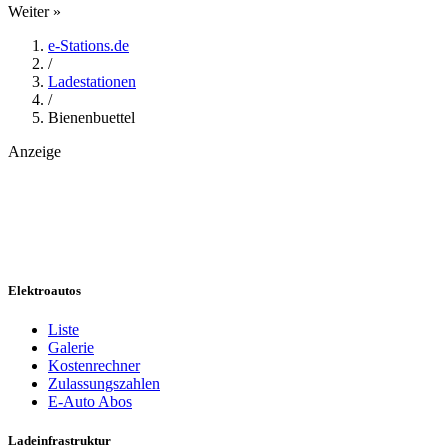
Weiter »
e-Stations.de
/
Ladestationen
/
Bienenbuettel
Anzeige
Elektroautos
Liste
Galerie
Kostenrechner
Zulassungszahlen
E-Auto Abos
Ladeinfrastruktur