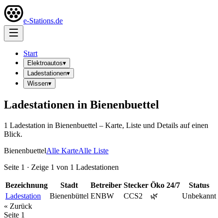
e-Stations.de
Start
Elektroautos
▾
Ladestationen
▾
Wissen
▾
Ladestationen in
Bienenbuettel
1
Ladestation
in
Bienenbuettel
– Karte, Liste und Details auf einen
Blick.
Bienenbuettel
Alle Karte
Alle Liste
Seite
1
· Zeige
1
von
1
Ladestationen
Bezeichnung
Stadt
Betreiber
Stecker
Öko
24/7
Status
Ladestation
Bienenbüttel
ENBW
CCS2
🌿
Unbekannt
« Zurück
Seite
1