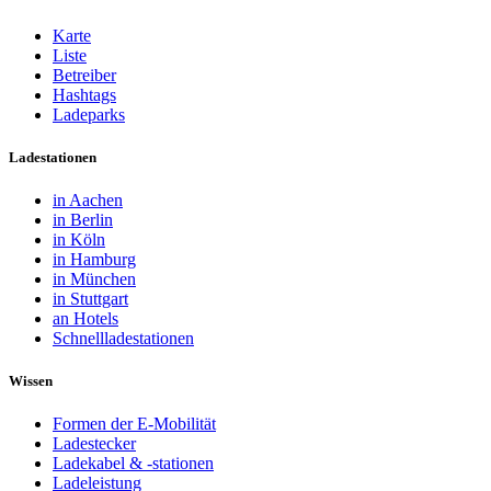
Karte
Liste
Betreiber
Hashtags
Ladeparks
Ladestationen
in Aachen
in Berlin
in Köln
in Hamburg
in München
in Stuttgart
an Hotels
Schnellladestationen
Wissen
Formen der E-Mobilität
Ladestecker
Ladekabel & -stationen
Ladeleistung