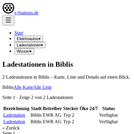
e-Stations.de
Start
Elektroautos
▾
Ladestationen
▾
Wissen
▾
Ladestationen in
Biblis
2
Ladestation
en
in
Biblis
– Karte, Liste und Details auf einen Blick.
Biblis
Alle Karte
Alle Liste
Seite
1
· Zeige
2
von
2
Ladestationen
Bezeichnung
Stadt
Betreiber
Stecker
Öko
24/7
Status
Ladestation
Biblis
EWR AG
Typ 2
Verfügbar
Ladestation
Biblis
EWR AG
Typ 2
Verfügbar
« Zurück
Seite
1