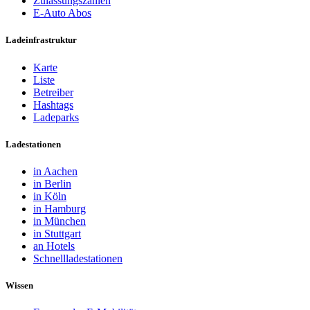
Zulassungszahlen
E-Auto Abos
Ladeinfrastruktur
Karte
Liste
Betreiber
Hashtags
Ladeparks
Ladestationen
in Aachen
in Berlin
in Köln
in Hamburg
in München
in Stuttgart
an Hotels
Schnellladestationen
Wissen