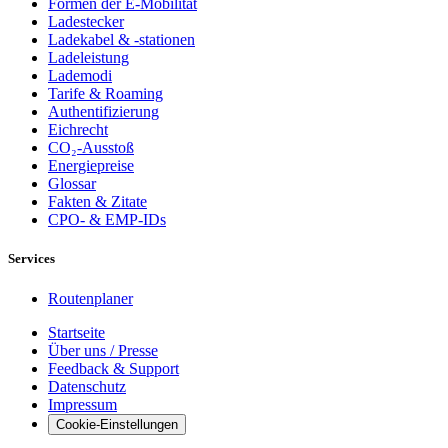
Formen der E-Mobilität
Ladestecker
Ladekabel & -stationen
Ladeleistung
Lademodi
Tarife & Roaming
Authentifizierung
Eichrecht
CO₂-Ausstoß
Energiepreise
Glossar
Fakten & Zitate
CPO- & EMP-IDs
Services
Routenplaner
Startseite
Über uns / Presse
Feedback & Support
Datenschutz
Impressum
Cookie-Einstellungen