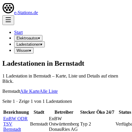
e-Stations.de
Start
Elektroautos
▾
Ladestationen
▾
Wissen
▾
Ladestationen in
Bernstadt
1
Ladestation
in
Bernstadt
– Karte, Liste und Details auf einen
Blick.
Bernstadt
Alle Karte
Alle Liste
Seite
1
· Zeige
1
von
1
Ladestationen
Bezeichnung
Stadt
Betreiber
Stecker
Öko
24/7
Status
EnBW ODR
EnBW
TSV
Bernstadt
Ostwürttemberg
Typ 2
Verfügba
Bernstadt
DonauRies AG