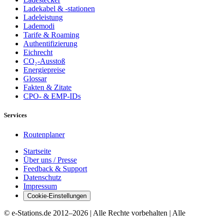
Ladekabel & -stationen
Ladeleistung
Lademodi
Tarife & Roaming
Authentifizierung
Eichrecht
CO₂-Ausstoß
Energiepreise
Glossar
Fakten & Zitate
CPO- & EMP-IDs
Services
Routenplaner
Startseite
Über uns / Presse
Feedback & Support
Datenschutz
Impressum
Cookie-Einstellungen
© e-Stations.de 2012–
2026
| Alle Rechte vorbehalten | Alle