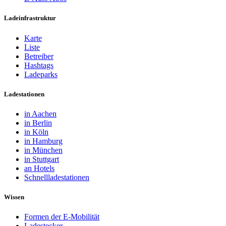
Ladeinfrastruktur
Karte
Liste
Betreiber
Hashtags
Ladeparks
Ladestationen
in Aachen
in Berlin
in Köln
in Hamburg
in München
in Stuttgart
an Hotels
Schnellladestationen
Wissen
Formen der E-Mobilität
Ladestecker