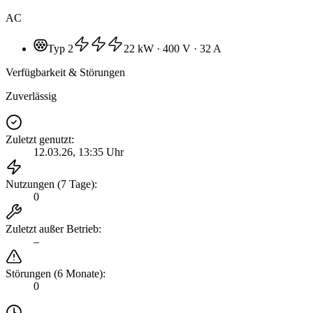
AC
Typ 2
22 kW
· 400 V
· 32 A
Verfügbarkeit & Störungen
Zuverlässig
Zuletzt genutzt
:
12.03.26, 13:35 Uhr
Nutzungen (7 Tage)
:
0
Zuletzt außer Betrieb
:
–
Störungen (6 Monate)
:
0