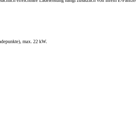
sächlich erreichbare Ladeleistung hängt zusätzlich von Ihrem E-Fahrz
adepunkte)
, max. 22 kW
.