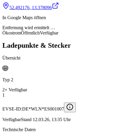
52.492176
,
13.378096
In Google Maps öffnen
Entfernung wird ermittelt …
Ökostrom
Öffentlich
Verfügbar
Ladepunkte & Stecker
Übersicht
Typ 2
2
×
Verfügbar
1
EVSE-ID:
DE*WLN*ES001007
Verfügbar
Stand
12.03.26, 13:35 Uhr
Technische Daten