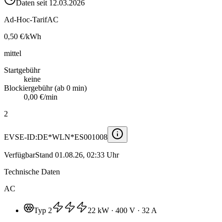
Daten seit
12.03.2026
Ad-Hoc-Tarif
AC
0,50 €
/kWh
mittel
Startgebühr
keine
Blockiergebühr (ab 0 min)
0,00 €/min
2
EVSE-ID:
DE*WLN*ES001008
Verfügbar
Stand
01.08.26, 02:33 Uhr
Technische Daten
AC
Typ 2
22 kW
· 400 V
· 32 A