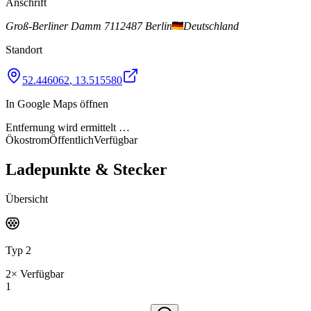
Anschrift
Groß-Berliner Damm 71
12487 Berlin
Deutschland
Standort
52.446062
,
13.515580
In Google Maps öffnen
Entfernung wird ermittelt …
Ökostrom
Öffentlich
Verfügbar
Ladepunkte & Stecker
Übersicht
Typ 2
2
×
Verfügbar
1