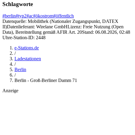
Schlagworte
#
berlin
#
typ2
#
ac
#
ökostrom
#
öffentlich
Datenquelle:
Mobilithek (Nationaler Zugangspunkt, DATEX
II)
Datenlieferant:
Wirelane GmbH
Lizenz:
Freie Nutzung (Open
Data), Bereitstellung gemäß AFIR Art. 20
Stand:
06.08.2026, 02:48
Uhr
e-Station-ID:
2448
e-Stations.de
/
Ladestationen
/
Berlin
/
Berlin - Groß-Berliner Damm 71
Anzeige