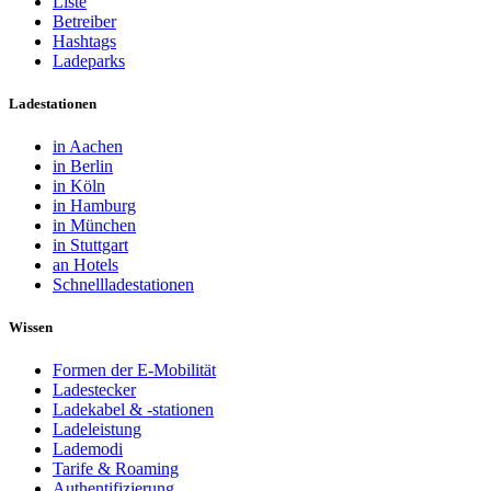
Liste
Betreiber
Hashtags
Ladeparks
Ladestationen
in Aachen
in Berlin
in Köln
in Hamburg
in München
in Stuttgart
an Hotels
Schnellladestationen
Wissen
Formen der E-Mobilität
Ladestecker
Ladekabel & -stationen
Ladeleistung
Lademodi
Tarife & Roaming
Authentifizierung