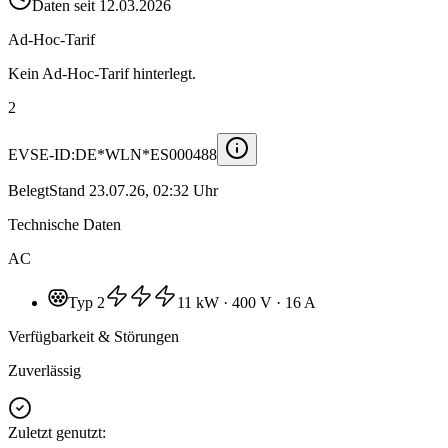
Daten seit
12.03.2026
Ad-Hoc-Tarif
Kein Ad-Hoc-Tarif hinterlegt.
2
EVSE-ID:
DE*WLN*ES000488
Belegt
Stand
23.07.26, 02:32 Uhr
Technische Daten
AC
Typ 2
11 kW
· 400 V
· 16 A
Verfügbarkeit & Störungen
Zuverlässig
Zuletzt genutzt
: