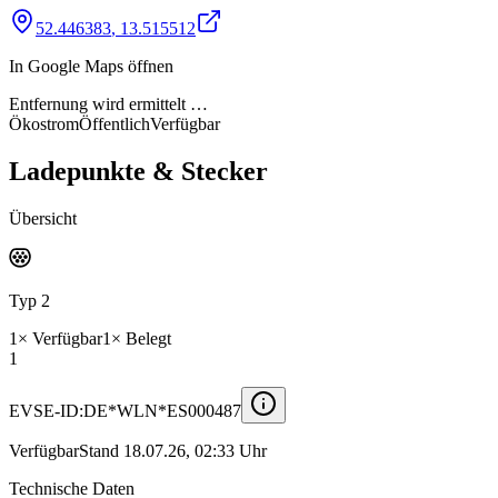
52.446383
,
13.515512
In Google Maps öffnen
Entfernung wird ermittelt …
Ökostrom
Öffentlich
Verfügbar
Ladepunkte & Stecker
Übersicht
Typ 2
1
×
Verfügbar
1
×
Belegt
1
EVSE-ID:
DE*WLN*ES000487
Verfügbar
Stand
18.07.26, 02:33 Uhr
Technische Daten