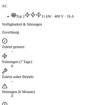
AC
Typ 2
11 kW
· 400 V
· 16 A
Verfügbarkeit & Störungen
Zuverlässig
Zuletzt genutzt
:
–
Nutzungen (7 Tage)
:
0
Zuletzt außer Betrieb
:
–
Störungen (6 Monate)
:
0