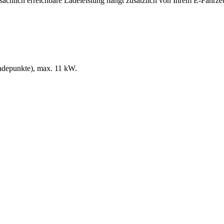
sächlich erreichbare Ladeleistung hängt zusätzlich von Ihrem E-Fahrz
adepunkte)
, max. 11 kW
.