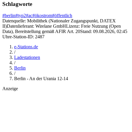
Schlagworte
#
berlin
#
typ2
#
ac
#
ökostrom
#
öffentlich
Datenquelle:
Mobilithek (Nationaler Zugangspunkt, DATEX
II)
Datenlieferant:
Wirelane GmbH
Lizenz:
Freie Nutzung (Open
Data), Bereitstellung gemäß AFIR Art. 20
Stand:
09.08.2026, 02:45
Uhr
e-Station-ID:
2487
e-Stations.de
/
Ladestationen
/
Berlin
/
Berlin - An der Urania 12-14
Anzeige