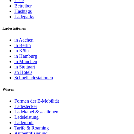
Liste
Betreiber
Hashtags
Ladeparks
Ladestationen
in Aachen
in Berlin
in Köln
in Hamburg
in München
in Stuttgart
an Hotels
Schnellladestationen
Wissen
Formen der E-Mobilität
Ladestecker
Ladekabel & -stationen
Ladeleistung
Lademodi
Tarife & Roaming
Authentifizierung