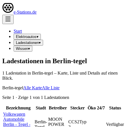
e-Stations.de
Start
Elektroautos
▾
Ladestationen
▾
Wissen
▾
Ladestationen in
Berlin-tegel
1
Ladestation
in
Berlin-tegel
– Karte, Liste und Details auf einen
Blick.
Berlin-tegel
Alle Karte
Alle Liste
Seite
1
· Zeige
1
von
1
Ladestationen
Bezeichnung
Stadt
Betreiber
Stecker
Öko
24/7
Status
Volkswagen
Automobile
MOON
Berlin-
CCS2
Typ
Berlin - Tegel -
POWER
Verfügbar
Tegel
2