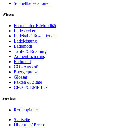
Schnellladestationen
Wissen
Formen der E-Mobilität
Ladestecker
Ladekabel & -stationen
Ladeleistung
Lademodi
Tarife & Roaming
Authentifizierung
Eichrecht
CO₂-Ausstoß
Energiepreise
Glossar
Fakten & Zitate
CPO- & EMP-IDs
Services
Routenplaner
Startseite
Über uns / Presse