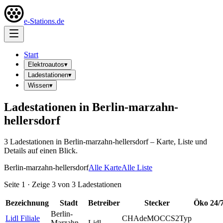
e-Stations.de
Start
Elektroautos
▾
Ladestationen
▾
Wissen
▾
Ladestationen in
Berlin-marzahn-
hellersdorf
3
Ladestation
en
in
Berlin-marzahn-hellersdorf
– Karte, Liste und
Details auf einen Blick.
Berlin-marzahn-hellersdorf
Alle Karte
Alle Liste
Seite
1
· Zeige
3
von
3
Ladestationen
Bezeichnung
Stadt
Betreiber
Stecker
Öko
24/
Berlin-
Lidl Filiale
CHAdeMO
CCS2
Typ
Marzahn-
Lidl