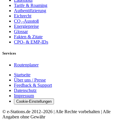
Lademodi
Tarife & Roaming
Authentifizierung
Eichrecht
CO₂-Ausstoß
Energiepreise
Glossar
Fakten & Zitate
CPO- & EMP-IDs
Services
Routenplaner
Startseite
Über uns / Presse
Feedback & Support
Datenschutz
Impressum
Cookie-Einstellungen
© e-Stations.de 2012–
2026
| Alle Rechte vorbehalten | Alle
Angaben ohne Gewähr