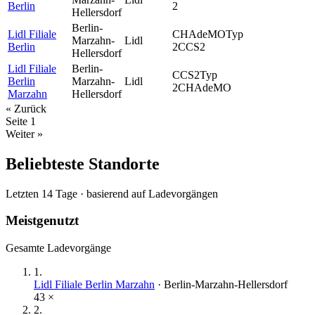
Berlin
2
Hellersdorf
Berlin-
Lidl Filiale
CHAdeMO
Typ
Marzahn-
Lidl
Berlin
2
CCS2
Hellersdorf
Lidl Filiale
Berlin-
CCS2
Typ
Berlin
Marzahn-
Lidl
2
CHAdeMO
Marzahn
Hellersdorf
« Zurück
Seite
1
Weiter »
Beliebteste Standorte
Letzten 14 Tage · basierend auf Ladevorgängen
Meistgenutzt
Gesamte Ladevorgänge
1
.
Lidl Filiale Berlin Marzahn
·
Berlin-Marzahn-Hellersdorf
43
×
2
.