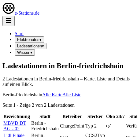
e-Stations.de
Start
Elektroautos
▾
Ladestationen
▾
Wissen
▾
Ladestationen in
Berlin-friedrichshain
2
Ladestation
en
in
Berlin-friedrichshain
– Karte, Liste und Details
auf einen Blick.
Berlin-friedrichshain
Alle Karte
Alle Liste
Seite
1
· Zeige
2
von
2
Ladestationen
Bezeichnung
Stadt
Betreiber
Stecker
Öko
24/7
Sta
MBVD DT
Berlin -
ChargePoint
Typ 2
🌿
Verfü
AG - 02
Friedrichshain
Lidl Filiale
Berlin-
CCS2
Typ