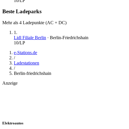
10
/LP
Beste Ladeparks
Mehr als 4 Ladepunkte (AC + DC)
1
.
Lidl Filiale Berlin
·
Berlin-Friedrichshain
10
/LP
e-Stations.de
/
Ladestationen
/
Berlin-friedrichshain
Anzeige
Elektroautos