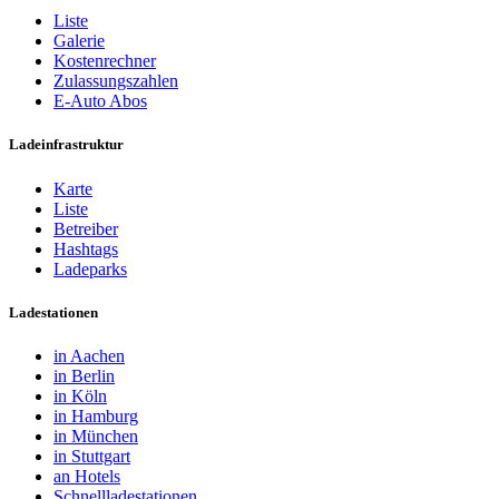
Liste
Galerie
Kostenrechner
Zulassungszahlen
E-Auto Abos
Ladeinfrastruktur
Karte
Liste
Betreiber
Hashtags
Ladeparks
Ladestationen
in Aachen
in Berlin
in Köln
in Hamburg
in München
in Stuttgart
an Hotels
Schnellladestationen