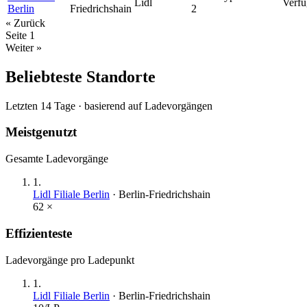
Lidl
Verfü
Berlin
Friedrichshain
2
« Zurück
Seite
1
Weiter »
Beliebteste Standorte
Letzten 14 Tage · basierend auf Ladevorgängen
Meistgenutzt
Gesamte Ladevorgänge
1
.
Lidl Filiale Berlin
·
Berlin-Friedrichshain
62
×
Effizienteste
Ladevorgänge pro Ladepunkt
1
.
Lidl Filiale Berlin
·
Berlin-Friedrichshain