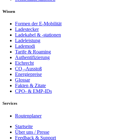
Wissen
Formen der E-Mobilität
Ladestecker
Ladekabel & -stationen
Ladeleistung
Lademodi
Tarife & Roaming
Authentifizierung
Eichrecht
CO₂-Ausstoß
Energiepreise
Glossar
Fakten & Zitate
CPO- & EMP-IDs
Services
Routenplaner
Startseite
Über uns / Presse
Feedback & Support