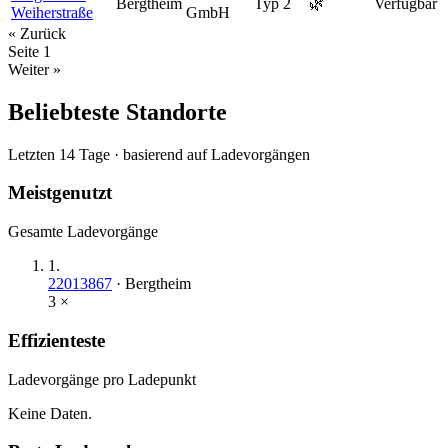
Bergtheim
Typ 2
🌿
Verfügbar
Weiherstraße
GmbH
« Zurück
Seite
1
Weiter »
Beliebteste Standorte
Letzten 14 Tage · basierend auf Ladevorgängen
Meistgenutzt
Gesamte Ladevorgänge
1
.
22013867
·
Bergtheim
3
×
Effizienteste
Ladevorgänge pro Ladepunkt
Keine Daten.