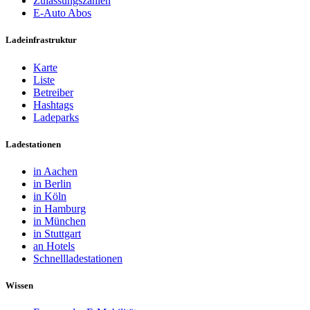
Zulassungszahlen
E-Auto Abos
Ladeinfrastruktur
Karte
Liste
Betreiber
Hashtags
Ladeparks
Ladestationen
in Aachen
in Berlin
in Köln
in Hamburg
in München
in Stuttgart
an Hotels
Schnellladestationen
Wissen