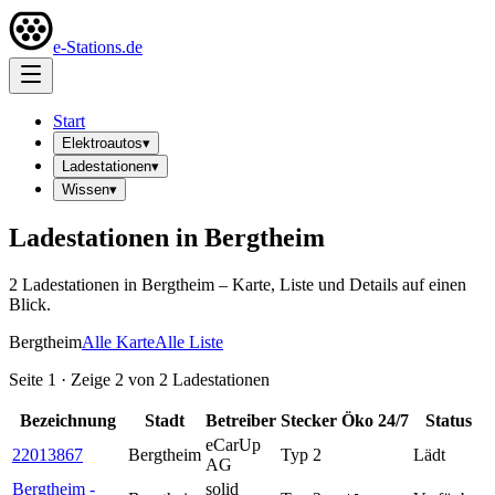
e-Stations.de
Start
Elektroautos
▾
Ladestationen
▾
Wissen
▾
Ladestationen in
Bergtheim
2
Ladestation
en
in
Bergtheim
– Karte, Liste und Details auf einen
Blick.
Bergtheim
Alle Karte
Alle Liste
Seite
1
· Zeige
2
von
2
Ladestationen
Bezeichnung
Stadt
Betreiber
Stecker
Öko
24/7
Status
eCarUp
22013867
Bergtheim
Typ 2
Lädt
AG
Bergtheim -
solid