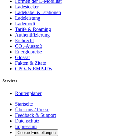
Formen der E-Mobilität
Ladestecker
Ladekabel & -stationen
Ladeleistung
Lademodi
Tarife & Roaming
Authentifizierung
Eichrecht
CO₂-Ausstoß
Energiepreise
Glossar
Fakten & Zitate
CPO- & EMP-IDs
Services
Routenplaner
Startseite
Über uns / Presse
Feedback & Support
Datenschutz
Impressum
Cookie-Einstellungen