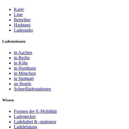
Karte
Liste
Betreiber
Hashtags
Ladeparks
Ladestationen
in Aachen
in Berlin
in Köln
in Hamburg
in München
in Stuttgart
an Hotels
Schnellladestationen
Wissen
Formen der E-Mobilität
Ladestecker
Ladekabel & -stationen
Ladeleistung