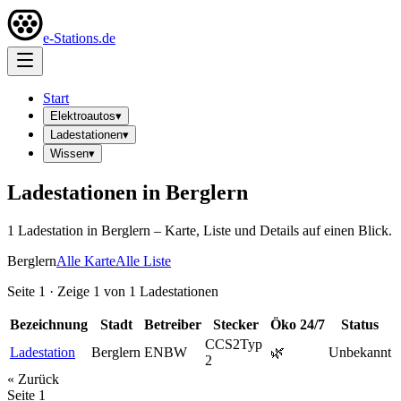
e-Stations.de
Start
Elektroautos
▾
Ladestationen
▾
Wissen
▾
Ladestationen in
Berglern
1
Ladestation
in
Berglern
– Karte, Liste und Details auf einen Blick.
Berglern
Alle Karte
Alle Liste
Seite
1
· Zeige
1
von
1
Ladestationen
Bezeichnung
Stadt
Betreiber
Stecker
Öko
24/7
Status
CCS2
Typ
Ladestation
Berglern
ENBW
🌿
Unbekannt
2
« Zurück
Seite
1