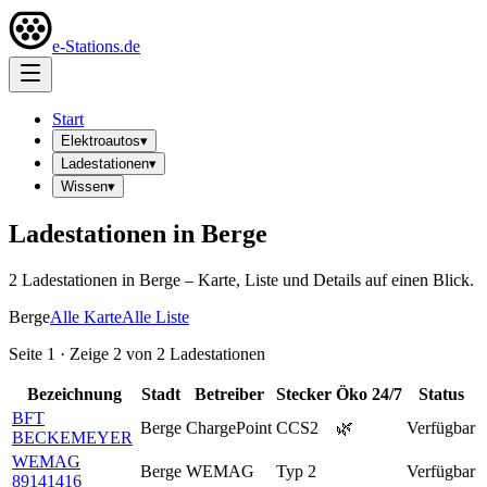
e-Stations.de
Start
Elektroautos
▾
Ladestationen
▾
Wissen
▾
Ladestationen in
Berge
2
Ladestation
en
in
Berge
– Karte, Liste und Details auf einen Blick.
Berge
Alle Karte
Alle Liste
Seite
1
· Zeige
2
von
2
Ladestationen
Bezeichnung
Stadt
Betreiber
Stecker
Öko
24/7
Status
BFT
Berge
ChargePoint
CCS2
🌿
Verfügbar
BECKEMEYER
WEMAG
Berge
WEMAG
Typ 2
Verfügbar
89141416