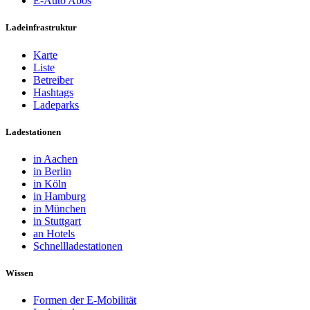
E-Auto Abos
Ladeinfrastruktur
Karte
Liste
Betreiber
Hashtags
Ladeparks
Ladestationen
in Aachen
in Berlin
in Köln
in Hamburg
in München
in Stuttgart
an Hotels
Schnellladestationen
Wissen
Formen der E-Mobilität