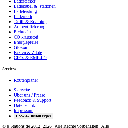
Ladestecker
Ladekabel & -stationen
Ladeleistung
Lademodi
Tarife & Roaming
Authentifizierung
Eichrecht
CO₂-Ausstoß
Energiepreise
Glossar
Fakten & Zitate
CPO- & EMP-IDs
Services
Routenplaner
Startseite
Über uns / Presse
Feedback & Support
Datenschutz
Impressum
Cookie-Einstellungen
© e-Stations.de 2012–
2026
| Alle Rechte vorbehalten | Alle