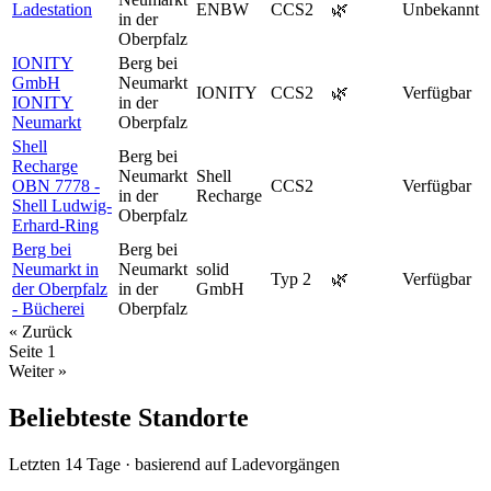
Ladestation
ENBW
CCS2
🌿
Unbekannt
in der
Oberpfalz
IONITY
Berg bei
GmbH
Neumarkt
IONITY
CCS2
🌿
Verfügbar
IONITY
in der
Neumarkt
Oberpfalz
Shell
Berg bei
Recharge
Neumarkt
Shell
OBN 7778 -
CCS2
Verfügbar
in der
Recharge
Shell Ludwig-
Oberpfalz
Erhard-Ring
Berg bei
Berg bei
Neumarkt in
Neumarkt
solid
Typ 2
🌿
Verfügbar
der Oberpfalz
in der
GmbH
- Bücherei
Oberpfalz
« Zurück
Seite
1
Weiter »
Beliebteste Standorte
Letzten 14 Tage · basierend auf Ladevorgängen