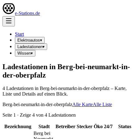
e-Stations.de
Start
Elektroautos
▾
Ladestationen
▾
Wissen
▾
Ladestationen in
Berg-bei-neumarkt-in-
der-oberpfalz
4
Ladestation
en
in
Berg-bei-neumarkt-in-der-oberpfalz
– Karte,
Liste und Details auf einen Blick.
Berg-bei-neumarkt-in-der-oberpfalz
Alle Karte
Alle Liste
Seite
1
· Zeige
4
von
4
Ladestationen
Bezeichnung
Stadt
Betreiber
Stecker
Öko
24/7
Status
Berg bei
Neumarkt