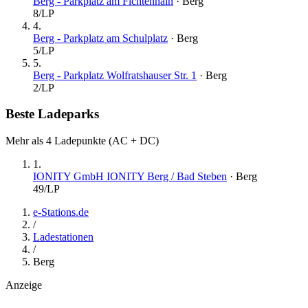
Berg - Parkplatz am Fichtenhain
·
Berg
8
/LP
4
.
Berg - Parkplatz am Schulplatz
·
Berg
5
/LP
5
.
Berg - Parkplatz Wolfratshauser Str. 1
·
Berg
2
/LP
Beste Ladeparks
Mehr als 4 Ladepunkte (AC + DC)
1
.
IONITY GmbH IONITY Berg / Bad Steben
·
Berg
49
/LP
e-Stations.de
/
Ladestationen
/
Berg
Anzeige