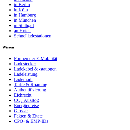
in Berlin
in Köln
in Hamburg
in München
in Stuttgart
an Hotels
Schnellladestationen
Wissen
Formen der E-Mobilität
Ladestecker
Ladekabel & -stationen
Ladeleistung
Lademodi
Tarife & Roaming
Authentifizierung
Eichrecht
CO₂-Ausstoß
Energiepreise
Glossar
Fakten & Zitate
CPO- & EMP-IDs