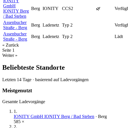
IONITY
GmbH
Berg
IONITY
CCS2
🌿
Verfüg
IONITY Berg
/ Bad Steben
Assenbucher
Berg
Ladenetz
Typ 2
Verfüg
Straße - Berg
Assenbucher
Berg
Ladenetz
Typ 2
Lädt
Straße - Berg
« Zurück
Seite
1
Weiter »
Beliebteste Standorte
Letzten 14 Tage · basierend auf Ladevorgängen
Meistgenutzt
Gesamte Ladevorgänge
1
.
IONITY GmbH IONITY Berg / Bad Steben
·
Berg
585
×
2
.