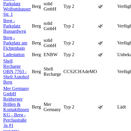
Parkplatz
solid
Berg
Typ 2
🌿
Verfüg
Wolfratshauser
GmbH
Str. 1
Berg -
solid
Parkplatz
Berg
Typ 2
🌿
Verfüg
GmbH
Bussardweg
Berg -
solid
Parkplatz am
Berg
Typ 2
🌿
Verfüg
GmbH
Fichtenhain
Ladestation
Berg
ENBW
Typ 2
🌿
Unbeka
Shell
Recharge
Shell
OBN 7763 -
Berg
CCS2
CHAdeMO
Verfüg
Recharge
Shell Autohof
Berg
Mer Germany
GmbH
Reitberger
Brillen &
Mer
Berg
Typ 2
🌿
Lädt
Kontaktlinsen
Germany
KG - Berg -
Perchastraße
3a #1