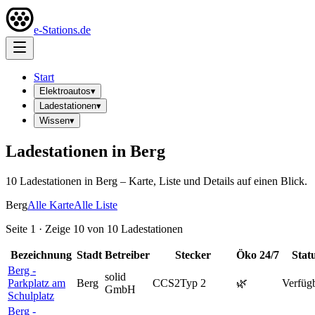
e-Stations.de
Start
Elektroautos
▾
Ladestationen
▾
Wissen
▾
Ladestationen in
Berg
10
Ladestation
en
in
Berg
– Karte, Liste und Details auf einen Blick.
Berg
Alle Karte
Alle Liste
Seite
1
· Zeige
10
von
10
Ladestationen
Bezeichnung
Stadt
Betreiber
Stecker
Öko
24/7
Stat
Berg -
solid
Parkplatz am
Berg
CCS2
Typ 2
🌿
Verfüg
GmbH
Schulplatz
Berg -