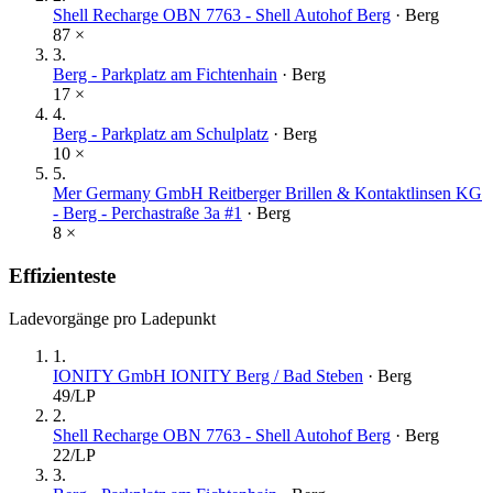
Shell Recharge OBN 7763 - Shell Autohof Berg
·
Berg
87
×
3
.
Berg - Parkplatz am Fichtenhain
·
Berg
17
×
4
.
Berg - Parkplatz am Schulplatz
·
Berg
10
×
5
.
Mer Germany GmbH Reitberger Brillen & Kontaktlinsen KG
- Berg - Perchastraße 3a #1
·
Berg
8
×
Effizienteste
Ladevorgänge pro Ladepunkt
1
.
IONITY GmbH IONITY Berg / Bad Steben
·
Berg
49
/LP
2
.
Shell Recharge OBN 7763 - Shell Autohof Berg
·
Berg
22
/LP
3
.